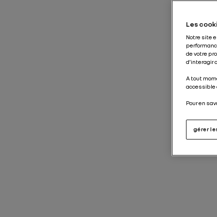
Les cooki
Notre site 
performance
de votre pr
d’interagir
A tout mome
accessible 
Pour en sav
gérer l