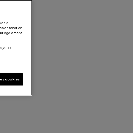
 et la
és en fonction
tent également
e, aussi
les cookies