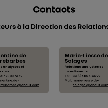
Contacts
eurs à la Direction des Relation
entine de
Marie-Liesse de
rebarbes
Solages
s analystes et
Relations analystes et
sseurs
investisseurs
0) 7 78 88 73 59
Tel:
+33 (0) 6 80 51 66 99
mentine.de-
Mail:
marie-liesse.de-
trebarbes@renault.com
solages@renault.co