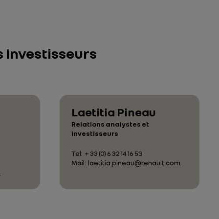
s Investisseurs
Laetitia Pineau
Relations analystes et
investisseurs
Tel:
+ 33 (0) 6 32 14 16 53
Mail:
laetitia.pineau@renault.com
m