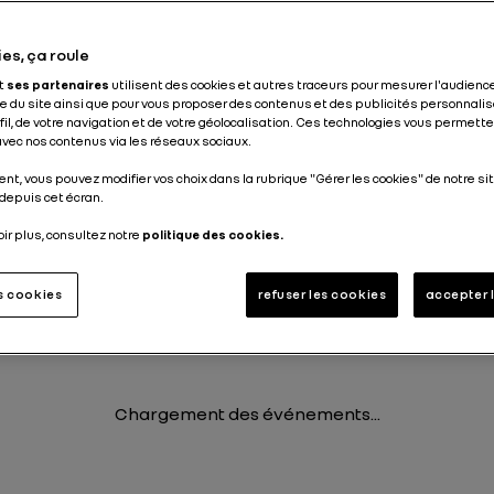
es, ça roule
Agenda
et
ses partenaires
utilisent des cookies et autres traceurs pour mesurer l'audience
 du site ainsi que pour vous proposer des contenus et des publicités personnalis
ofil, de votre navigation et de votre géolocalisation. Ces technologies vous permet
 avec nos contenus via les réseaux sociaux.
nt, vous pouvez modifier vos choix dans la rubrique "Gérer les cookies" de notre sit
Prochains événements
depuis cet écran.
oir plus, consultez notre
politique des cookies.
Chargement des événements...
es cookies
refuser les cookies
accepter 
Derniers événements
Chargement des événements...