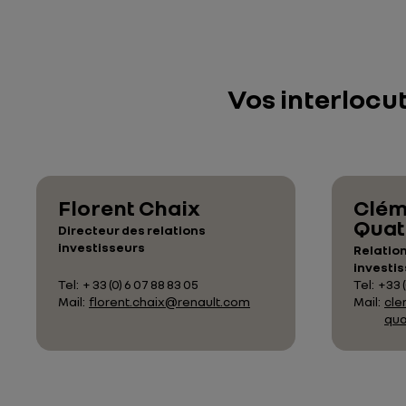
Vos interlocut
Florent Chaix
Clém
Quat
Directeur des relations
investisseurs
Relation
investi
Tel:
+ 33 (0) 6 07 88 83 05
Tel:
+33 (
Mail:
florent.chaix@renault.com
Mail:
cle
qua