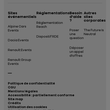
Sites
Réglementations
Besoin
Autres
événementiels
d'aide
sites
?
corporates
Réglementation
Alpine Cars
Reach
Poser
The Future Is
Events
une
Neutral
Dispositif RDE
question
Dacia Events
Déposer
Renault Events
un appel
d’offres
Renault Group
Events
Politique de confidentialité
CGU
Mentions légales
Accessibilité : partiellement conforme
Site map
Crédits
Utilisation des cookies