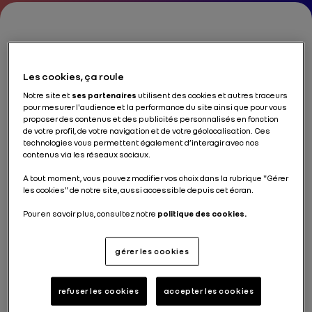
François Provost
Les cookies, ça roule
CEO, Renault Group
Notre site et
ses partenaires
utilisent des cookies et autres traceurs
pour mesurer l'audience et la performance du site ainsi que pour vous
proposer des contenus et des publicités personnalisés en fonction
de votre profil, de votre navigation et de votre géolocalisation. Ces
technologies vous permettent également d’interagir avec nos
contenus via les réseaux sociaux.
Né en 1968,
François Provost
est ancien élève de
A tout moment, vous pouvez modifier vos choix dans la rubrique "Gérer
l’École polytechnique et ingénieur en chef du Corps
les cookies" de notre site, aussi accessible depuis cet écran.
des mines.
Pour en savoir plus, consultez notre
politique des cookies.
Il débute sa carrière en France au sein du ministère de
l’Économie et des Finances, notamment à la direction
gérer les cookies
du Trésor, puis est nommé conseiller industriel du
ministre de la Défense.
Il intègre la direction commerciale de Renault en 2002,
refuser les cookies
accepter les cookies
tout d’abord comme directeur de succursale puis