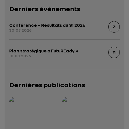
Derniers événements
Conférence – Résultats du S1 2026
30.07.2026
Plan stratégique « FutuREady »
10.03.2026
Dernières publications
Rapport intégré 2025 – 2026
Présentation institutionnelle 2026
— données structurées (JSON)
— données structurées 