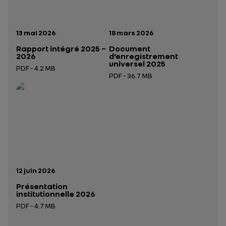
Date de publication:
Date de publication:
13 mai 2026
18 mars 2026
Rapport intégré 2025 –
Document
2026
d’enregistrement
universel 2025
PDF - 4.2 MB
PDF - 36.7 MB
Ouverture dans un nouvel onglet
Ouverture dans un nouvel onglet
Date de publication:
12 juin 2026
Présentation
institutionnelle 2026
PDF - 4.7 MB
Ouverture dans un nouvel onglet