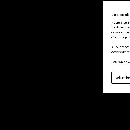
Les cooki
Notre site 
performance
de votre pr
d’interagir
A tout mome
accessible 
Pour en sav
gérer l