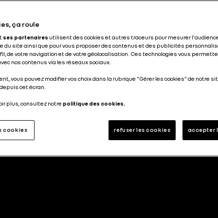
es, ça roule
et
ses partenaires
utilisent des cookies et autres traceurs pour mesurer l'audience
 du site ainsi que pour vous proposer des contenus et des publicités personnalis
ofil, de votre navigation et de votre géolocalisation. Ces technologies vous permet
 avec nos contenus via les réseaux sociaux.
nt, vous pouvez modifier vos choix dans la rubrique "Gérer les cookies" de notre sit
depuis cet écran.
oir plus, consultez notre
politique des cookies.
es cookies
refuser les cookies
accepter 