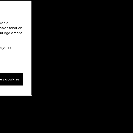
 et la
és en fonction
tent également
e, aussi
les cookies