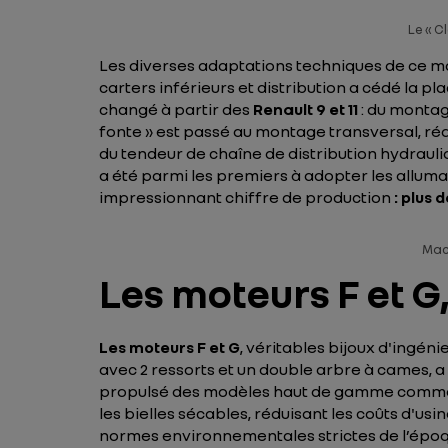
Le « C
Les diverses adaptations techniques de ce mote
carters inférieurs et distribution a cédé la 
changé à partir des
Renault 9 et 11
: du montag
fonte » est passé au montage transversal, réd
du tendeur de chaîne de distribution hydraul
a été parmi les premiers à adopter les alluma
impressionnant chiffre de production
: plus 
Mach
Les moteurs F et G
Les moteurs F et G
, véritables bijoux d'ingén
avec 2 ressorts et un double arbre à cames, a a
propulsé des modèles haut de gamme comme L
les bielles sécables, réduisant les coûts d'us
normes environnementales strictes de l’époqu