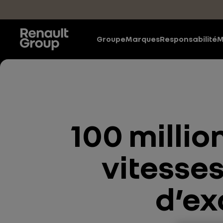
Accéder au contenu principal
Groupe
Marques
Responsabilité
M
100 millio
vitesses
d’ex