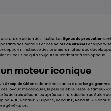
 entrent en action dès l'aube. Les
lignes de production
son
mposants des moteurs et des
boîtes de vitesses
et supervis
a conception minutieuse des premiers moteurs au développ
nier d’une usine qui a toujours su s’adapter à son époque.
, un moteur iconique
ult Group de Cléon
a donné naissance à une
large gamme 
rmi ces joyaux mécaniques, le plus célèbre reste le fameux
« 
 près de trois décennies après son introduction au Salon d
lpine A110, Renault 5, Super 5, Renault 8, Renault 12, Renaul
ère génération.