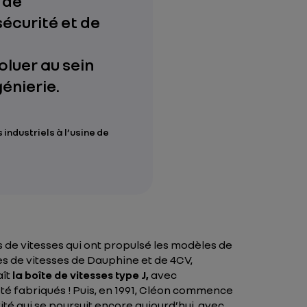
 de
sécurité et de
luer au sein
génierie.
industriels à l’usine de
es de vitesses qui ont propulsé les modèles de
es de vitesses de Dauphine et de 4CV,
aît
la boîte de vitesses type J,
avec
té fabriqués ! Puis, en 1991, Cléon commence
vité qui se poursuit encore aujourd’hui, avec