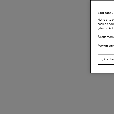
Les cooki
Notre site 
cookies nou
géolocalisés
À tout mome
Pour en sav
gérer l