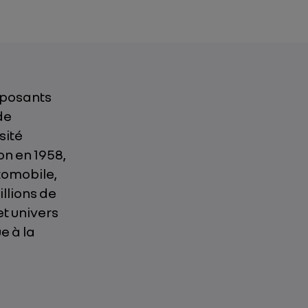
mposants
de
sité
on en 1958,
tomobile,
llions de
et univers
e à la