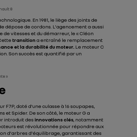
nault 8
hnologique. En 1981, le liège des joints de
s de dépose de cordons. L'agencement a aussi
e de vitesses et du démarreur, le « Cléon
 Cette
transition
a entraîné le remplacement
ance et la durabilité du moteur.
Le moteur C
ion. Son succès est quantifié par un
nte »
te
eur F7P, doté d'une culasse à 16 soupapes,
ms et Spider. De son côté, le moteur G a
 introduit des
innovations clés
, notamment
injecteurs est révolutionnée pour répondre aux
on d'arbres d'équilibrage, garantissant des