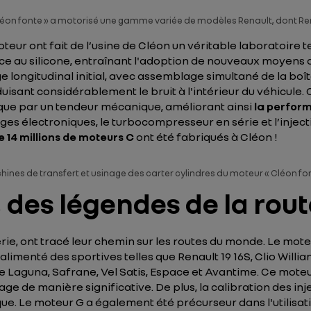
léon fonte » a motorisé une gamme variée de modèles Renault, dont Re
ur ont fait de l’usine de Cléon un véritable laboratoire tec
place au silicone, entraînant l'adoption de nouveaux moyen
e longitudinal initial, avec assemblage simultané de la boît
uisant considérablement le bruit à l'intérieur du véhicule.
ique par un tendeur mécanique, améliorant ainsi
la perform
ges électroniques, le turbocompresseur en série et l’inject
de 14 millions de moteurs C
ont été fabriqués à Cléon !
ines de transfert et usinage des carter cylindres du moteur « Cléon fo
, des légendes de la rou
ierie, ont tracé leur chemin sur les routes du monde. Le mot
limenté des sportives telles que Renault 19 16S, Clio Willia
aguna, Safrane, Vel Satis, Espace et Avantime. Ce moteur
inage de manière significative. De plus, la calibration des 
e. Le moteur G a également été précurseur dans l'utilisati