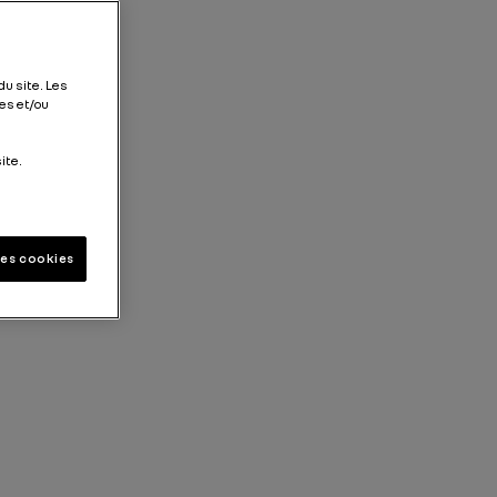
du site. Les
es et/ou
ite.
les cookies