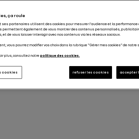
Actualités du Groupe
Stories
9 min
es, ça roule
et ses partenaires utilisent des cookies pour mesurer l'audience et la performance 
Publié le
17.10.2023
s permettent également de vous montrer des contenus personnalisés, publicitair
, et de vous laisser interagir avec nos contenus via les réseaux sociaux.
nt, vous pourrez modifier vos choix dans la rubrique "Gérer mes cookies" de notre s
oir plus, consultez notre
politique des cookies.
es cookies
refuser les cookies
accepter 