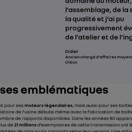
domaine du moteur,
l’assemblage, de la 
la qualité et j’ai pu
progressivement évo
de l’atelier et de l’in
Didier
Ancien chargé d'affaires moyens 
Cléon
esses emblématiques
t pour ses
moteurs légendaires
, mais aussi pour ses boît
istoire de l’usine débute même avec la fabrication de boît
e nombre de rapports disponibles. Dans les années 80 appar
Plus de
21 millions
d’exemplaires de cette transmission ont é
, dotées de cinq ou six rapports selon leur version. Une acti