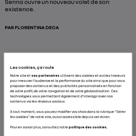
Senna ouvre un nouveau volet de son
existence.
PAR FLORENTINA DECA
Les cookies, ça roule
C’est à Curitiba, au Brésil, que se dévoile une
terre
Notre site et
ses partenaires
utilisent des cookies et autres traceurs
empreinte de la passion automobile.
Sur ce sol riche
pour mesurer l'audience et la performance du site ainsi que pour vous
d’aspirations mécaniques,
le complexe Ayrton Senna
proposer des contenus et des publicités personnalisés en fonction
s'étend sur 250 hectares. Il tire son nom du légendaire
de votre profil, de votre navigation et de votre géolocalisation. Ces
pilote brésilien, triple champion du monde de Formule
technologies vous permettent également d’interagir avec nos
1 et qui obtint ses premières victoires à bord d’une
contenus via les réseaux sociaux.
Lotus propulsée par un moteur Renault V6 turbo. C'est
en 1996 que s’est amorcée cette épopée industrielle,
A tout moment, vous pouvez modifier vos choix dans la rubrique "Gérer
les cookies" de notre site, aussi accessible depuis cet écran.
avec la décision de Renault Group de s’établir ici.
Inauguré en 1998, le site célèbre aujourd’hui son
quart
Pour en savoir plus, consultez notre
politique des cookies.
de siècle d’existence
et s'ouvre à un
avenir
passionnant.