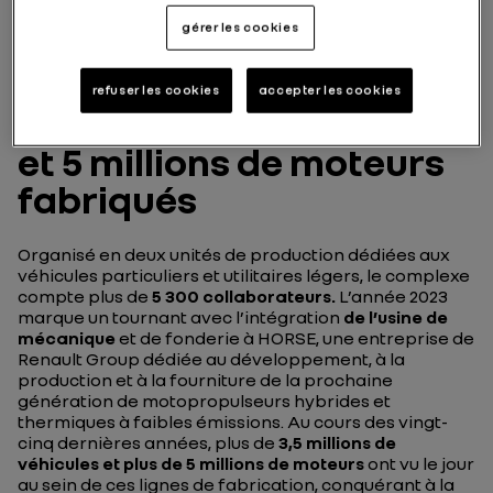
gérer les cookies
refuser les cookies
accepter les cookies
3,5 millions de véhicules
et 5 millions de moteurs
fabriqués
Organisé en deux unités de production dédiées aux
véhicules particuliers et utilitaires légers, le complexe
compte plus de
5 300 collaborateurs.
L’année 2023
marque un tournant avec l’intégration
de l’usine de
mécanique
et de fonderie à HORSE, une entreprise de
Renault Group dédiée au développement, à la
production et à la fourniture de la prochaine
génération de motopropulseurs hybrides et
thermiques à faibles émissions. Au cours des vingt-
cinq dernières années, plus de
3,5 millions de
véhicules et plus de 5 millions de moteurs
ont vu le jour
au sein de ces lignes de fabrication, conquérant à la