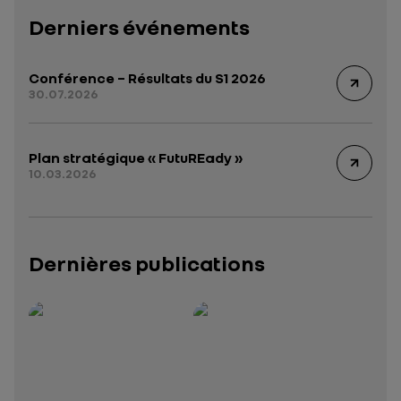
Derniers événements
Conférence – Résultats du S1 2026
30.07.2026
Plan stratégique « FutuREady »
10.03.2026
Dernières publications
Rapport intégré 2025 – 2026
Présentation institutionnelle 2026
— données structurées (JSON)
— données structurées 