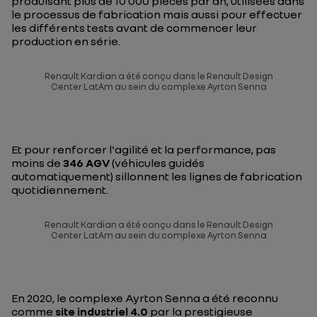
produisant plus de 10 000 pièces par an, utilisées dans
le processus de fabrication mais aussi pour effectuer
les différents tests avant de commencer leur
production en série.
Renault Kardian a été conçu dans le Renault Design
Center LatAm au sein du complexe Ayrton Senna
Et pour renforcer l'agilité et la performance, pas
moins de
346 AGV
(véhicules guidés
automatiquement) sillonnent les lignes de fabrication
quotidiennement.
Renault Kardian a été conçu dans le Renault Design
Center LatAm au sein du complexe Ayrton Senna
En 2020, le complexe Ayrton Senna a été reconnu
comme
site industriel 4.0
par la prestigieuse