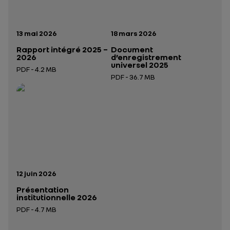
Date de publication:
Date de publication:
13 mai 2026
18 mars 2026
Rapport intégré 2025 –
Document
2026
d’enregistrement
universel 2025
PDF - 4.2 MB
PDF - 36.7 MB
Ouverture dans un nouvel onglet
Ouverture dans un nouvel onglet
Date de publication:
12 juin 2026
Présentation
institutionnelle 2026
PDF - 4.7 MB
Ouverture dans un nouvel onglet