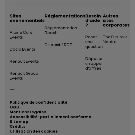
Sites
Réglementations
Besoin
Autres
événementiels
d'aide
sites
?
corporates
Réglementation
Alpine Cars
Reach
Poser
The Future Is
Events
une
Neutral
Dispositif RDE
question
Dacia Events
Déposer
Renault Events
un appel
d’offres
Renault Group
Events
Politique de confidentialité
CGU
Mentions légales
Accessibilité : partiellement conforme
Site map
Crédits
Utilisation des cookies