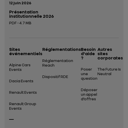
Date de publication:
12 juin 2026
Présentation
institutionnelle 2026
PDF - 4.7 MB
Ouverture dans un nouvel onglet
Sites
Réglementations
Besoin
Autres
événementiels
d'aide
sites
?
corporates
Réglementation
Alpine Cars
Reach
Poser
The Future Is
Events
une
Neutral
Dispositif RDE
question
Dacia Events
Déposer
Renault Events
un appel
d’offres
Renault Group
Events