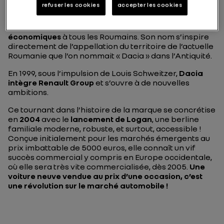
refuser les cookies
accepter les cookies
Dacia
naît en Roumanie en 1968, avec un
objectif clair
: fournir des voitures modernes, robustes et
économiques
à tous les Roumains. Son nom s’inspire
directement de l’appellation du territoire de l’actuelle
Roumanie que l’on nommait « Dacia » dans l’Antiquité.
En 1999, sous l’impulsion de Louis Schweitzer,
Dacia
intègre Renault Group
et s’ouvre à de nouvelles
ambitions.
Ce tournant dans l’histoire de la marque se concrétise
en
2004
avec le
lancement de Logan
, une berline
familiale moderne, robuste, et surtout, accessible !
Conçue initialement pour les marchés émergents au
prix imbattable de 5000 euros, elle connaît un vif
succès commercial y compris en Europe occidentale,
où elle sera très vite commercialisée, dès 2005.
Une
voiture neuve vendue au prix d’une occasion, c’est
une révolution sur le marché automobile !