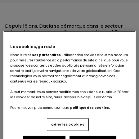
Depuis 15 ans, Dacia se démarque dans le secteur
automobile par son esprit peu conventionnel. Dans un
monde de plus en plus complexe, la marque s’adresse
à un vaste public qui a choisi un mode de
Les cookies, ça roule
consommation plus raisonné. Présente aujourd’hui
dans 44 pays et comptant plus de 7 millions de clients,
Notre site et
ses partenaires
utilisent des cookies et autres traceurs
Dacia a su évoluer avec son temps et ne compte pas
pour mesurer l'audience et la performance du site ainsi que pour vous
proposer des contenus et des publicités personnalisés en fonction
s’arrêter là.
de votre profil, de votre navigation et de votre géolocalisation. Ces
technologies vous permettent également d’interagir avec nos
contenus via les réseaux sociaux.
A tout moment, vous pouvez modifier vos choix dans la rubrique "Gérer
les cookies" de notre site, aussi accessible depuis cet écran.
Dacia s’est forgée un nom dans 44 pays avec plus de
7 millions de véhicules vendus
Pour en savoir plus, consultez notre
politique des cookies.
gérer les cookies
Il était une fois Dacia