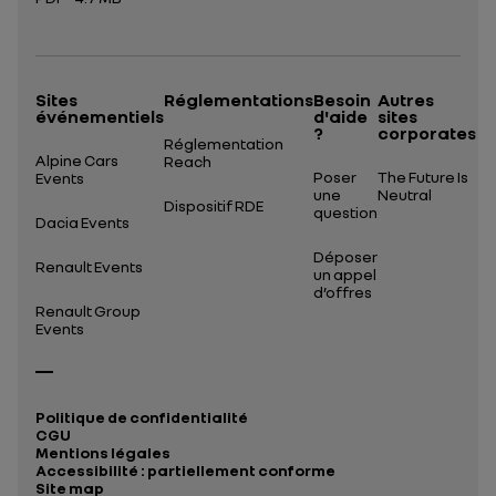
Ouverture dans un nouvel onglet
Sites
Réglementations
Besoin
Autres
événementiels
d'aide
sites
?
corporates
Réglementation
Alpine Cars
Reach
Poser
The Future Is
Events
une
Neutral
Dispositif RDE
question
Dacia Events
Déposer
Renault Events
un appel
d’offres
Renault Group
Events
Politique de confidentialité
CGU
Mentions légales
Accessibilité : partiellement conforme
Site map