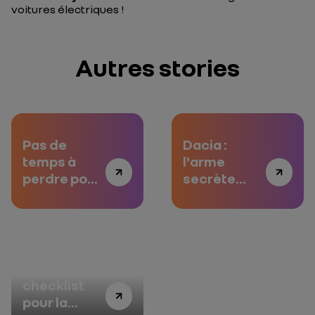
voitures électriques !
Autres stories
Pas de
Dacia :
temps à
l'arme
perdre pour
secrète
l'autopartage
face aux
égratinures
Ma
checklist
pour la