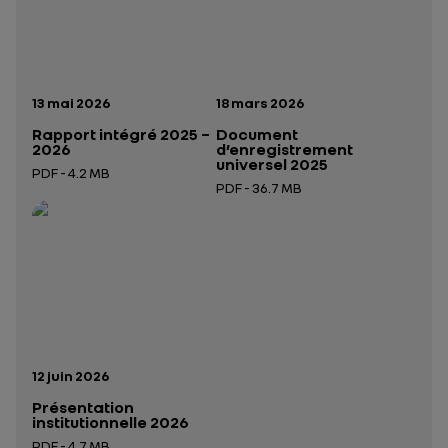
Date de publication:
Date de publication:
13 mai 2026
18 mars 2026
Rapport intégré 2025 –
Document
2026
d’enregistrement
universel 2025
PDF - 4.2 MB
PDF - 36.7 MB
Ouverture dans un nouvel onglet
Ouverture dans un nouvel onglet
Date de publication:
12 juin 2026
Présentation
institutionnelle 2026
PDF - 4.7 MB