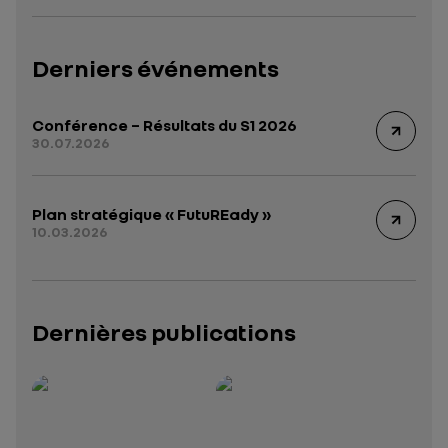
Derniers événements
Conférence – Résultats du S1 2026
30.07.2026
Plan stratégique « FutuREady »
10.03.2026
Dernières publications
Rapport intégré 2025 – 2026
Présentation institutionnelle 2026
— données structurées (JSON)
— données structurées 