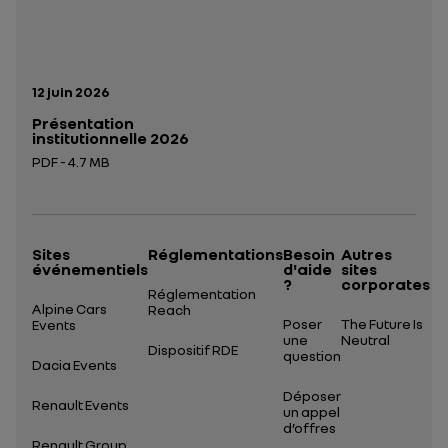
Date de publication:
12 juin 2026
Présentation
institutionnelle 2026
PDF - 4.7 MB
Ouverture dans un nouvel onglet
Sites
Réglementations
Besoin
Autres
événementiels
d'aide
sites
?
corporates
Réglementation
Alpine Cars
Reach
Poser
The Future Is
Events
une
Neutral
Dispositif RDE
question
Dacia Events
Déposer
Renault Events
un appel
d’offres
Renault Group