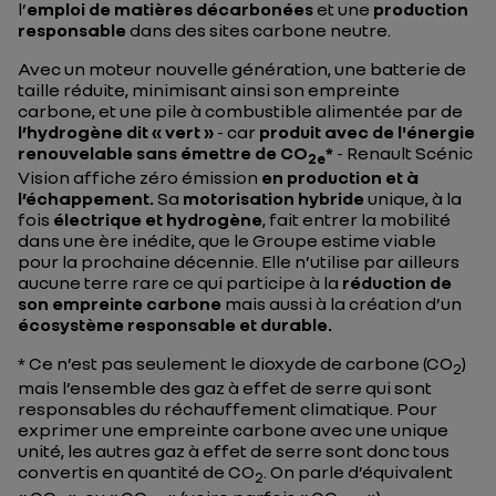
l’
emploi de matières décarbonées
et une
production
responsable
dans des sites carbone neutre.
Avec un moteur nouvelle génération, une batterie de
taille réduite, minimisant ainsi son empreinte
carbone, et une pile à combustible alimentée par de
l’hydrogène dit « vert »
- car
produit avec de l'énergie
renouvelable sans émettre de CO
*
- Renault Scénic
2e
Vision affiche zéro émission
en production et à
l’échappement.
Sa
motorisation hybride
unique, à la
fois
électrique et hydrogène
, fait entrer la mobilité
dans une ère inédite, que le Groupe estime viable
pour la prochaine décennie. Elle n’utilise par ailleurs
aucune terre rare ce qui participe à la
réduction de
son empreinte carbone
mais aussi à la création d’un
écosystème responsable et durable.
* Ce n’est pas seulement le dioxyde de carbone (CO
)
2
mais l’ensemble des gaz à effet de serre qui sont
responsables du réchauffement climatique. Pour
exprimer une empreinte carbone avec une unique
unité, les autres gaz à effet de serre sont donc tous
convertis en quantité de CO
. On parle d’équivalent
2