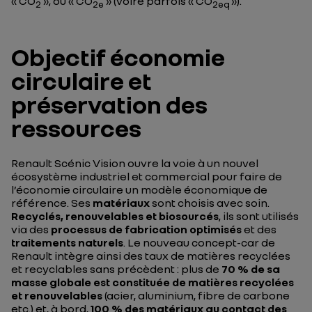
« CO
», ou « CO
» (voire parfois « CO
»).
2
2e
2eq
Objectif économie
circulaire et
préservation des
ressources
Renault Scénic Vision ouvre la voie à un nouvel
écosystème industriel et commercial pour faire de
l’économie circulaire un modèle économique de
référence. Ses
matériaux
sont choisis avec soin.
Recyclés, renouvelables et biosourcés
, ils sont utilisés
via des
processus de fabrication optimisés
et des
traitements naturels
. Le nouveau concept-car de
Renault intègre ainsi des taux de matières recyclées
et recyclables sans précèdent : plus de
70 % de sa
masse globale est constituée de matières recyclées
et renouvelables
(acier, aluminium, fibre de carbone
etc.) et, à bord,
100 % des matériaux au contact des