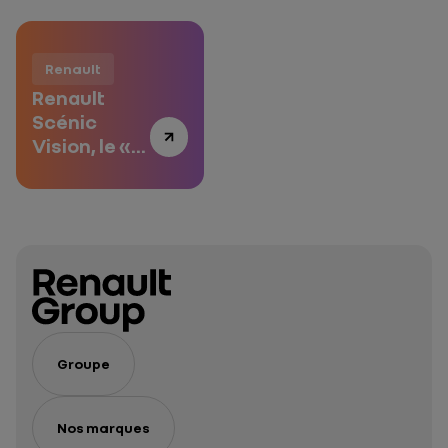
concevoir la
conjugue
voiture : 3
sécurité et
questions à
bien-être à
Renault
Gilles Vidal
bord
Renault
Scénic
Vision, le «
concept-
care »
Groupe
Nos marques