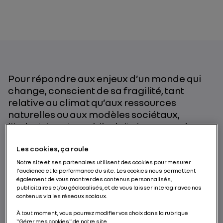
Pour répondre aux enjeux d’un monde qui
change, conscient de sa fragilité, tant
relative au climat qu’aux ressources
naturelles ou aux modèles sociétaux,
l’industrie automobile doit s’engager dans
une transformation plus que complexe. Il lui
faut réussir à faire de ce changement de
Les cookies, ça roule
paradigme un atout, pour un avenir plus
Notre site et ses partenaires utilisent des cookies pour mesurer
l'audience et la performance du site. Les cookies nous permettent
respectueux de l’environnement, plus sûr,
également de vous montrer des contenus personnalisés,
plus inclusif. Un défi relevé par Scénic
publicitaires et/ou géolocalisés, et de vous laisser interagir avec nos
Vision, le nouveau concept-car de Renault,
contenus via les réseaux sociaux.
qui incarne au nom de la marque les trois
À tout moment, vous pourrez modifier vos choix dans la rubrique
piliers du développement durable selon
"Gérer mes cookies" de notre site.