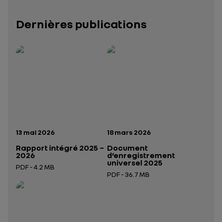
Dernières publications
Rapport intégré 2025 – 2026
Présentation institutionnelle 2026
— données structurées (JSON)
— données structurées 
Date de publication:
Date de publication:
13 mai 2026
18 mars 2026
Rapport intégré 2025 –
Document
2026
d’enregistrement
universel 2025
PDF - 4.2 MB
PDF - 36.7 MB
Ouverture dans un nouvel onglet
Ouverture dans un nouvel onglet