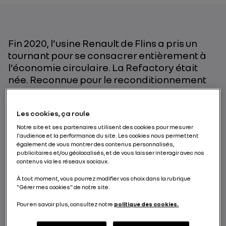
Fin 2020, l’usine Renault de Flins a pris un
tournant pour se consacrer entièrement à
l’économie circulaire. La Refactory était
née. Reconnue pour le reconditionnement
des véhicules d’occasion, elle s’inscrit dans
la démarche de Renault Group : générer de
Les cookies, ça roule
la valeur tout au long du cycle de vie des
modèles de ses marques. Mais les véhicules
Notre site et ses partenaires utilisent des cookies pour mesurer
l'audience et la performance du site. Les cookies nous permettent
ne sont pas les seuls à bénéficier de
également de vous montrer des contenus personnalisés,
transformations. La Refactory de Flins
publicitaires et/ou géolocalisés, et de vous laisser interagir avec nos
accueille en effet depuis peu un tout nouvel
contenus via les réseaux sociaux.
atelier dédié au rétrofit des robots.
À tout moment, vous pourrez modifier vos choix dans la rubrique
Comment rajeunir de vingt ans les moyens
"Gérer mes cookies" de notre site.
industriels du Groupe ? Réponse avec les
Pour en savoir plus, consultez notre
politique des cookies.
experts en la matière.