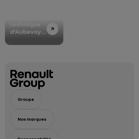
Centre
technique
d’Aubevoye
: 40 ans
d’histoire(s)
et de
passion
automobile
Groupe
Nos marques
Responsabilité