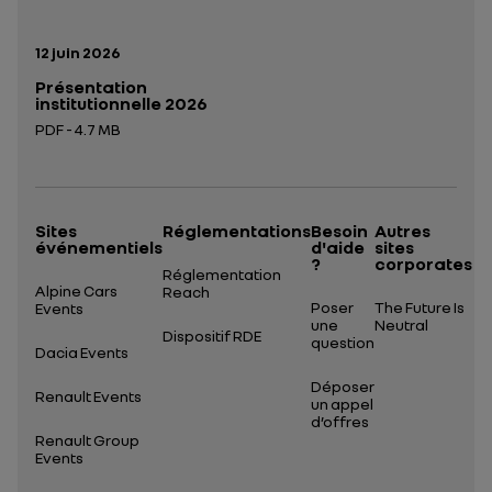
Date de publication:
12 juin 2026
Présentation
institutionnelle 2026
PDF - 4.7 MB
Ouverture dans un nouvel onglet
Sites
Réglementations
Besoin
Autres
événementiels
d'aide
sites
?
corporates
Réglementation
Alpine Cars
Reach
Poser
The Future Is
Events
une
Neutral
Dispositif RDE
question
Dacia Events
Déposer
Renault Events
un appel
d’offres
Renault Group
Events