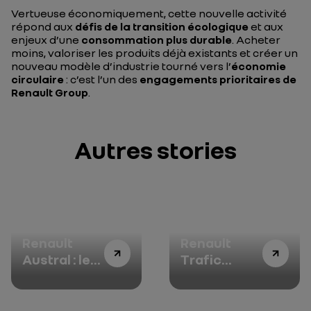
Vertueuse économiquement, cette nouvelle activité
répond aux
défis de la transition écologique
et aux
enjeux d’une
consommation plus durable
. Acheter
moins, valoriser les produits déjà existants et créer un
nouveau modèle d’industrie tourné vers l’
économie
circulaire
: c’est l’un des
engagements prioritaires de
Renault Group
.
Autres stories
Nouveau
Nouveau
Renault
Renault
Austral : le
Trafic
son de la
SpaceNomad
qualité
: le soleil est
à toi(t)