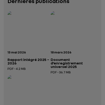
Dernières publications
Rapport intégré 2025 – 2026
Présentation institutionnelle 2026
— données structurées (JSON)
— données structurées 
Date de publication:
Date de publication:
13 mai 2026
18 mars 2026
Rapport intégré 2025 –
Document
2026
d’enregistrement
universel 2025
PDF - 4.2 MB
PDF - 36.7 MB
Ouverture dans un nouvel onglet
Ouverture dans un nouvel onglet