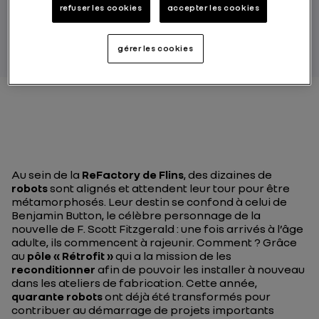
refuser les cookies
accepter les cookies
PAR FLORENTINA DECA ET MAEVA PICHOT
gérer les cookies
Au sein de la
ReFactory de Flins
, des dizaines de
robots
sont alignés et attendent leur tour pour être
métamorphosés. Leur destin se confond à celui de
Benjamin Button, le célèbre personnage de la
nouvelle de F. Scott Fitzgerald : une fois arrivés à l’âge
adulte, ils commencent à rajeunir. Comment ? Grâce
au
pôle « Rétrofit »
qui a la mission de les
reconditionner
afin de pouvoir les installer à nouveau
dans les ateliers de fabrication. Cette année,
quarante robots
ont déjà été transformés pour
contribuer au démarrage de projets importants