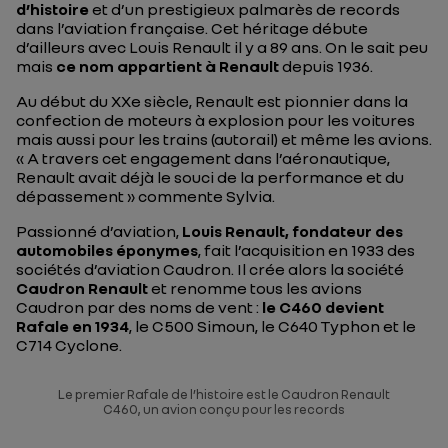
d’histoire
et d’un prestigieux palmarès de records
dans l’aviation française. Cet héritage débute
d’ailleurs avec Louis Renault il y a 89 ans. On le sait peu
mais
ce nom appartient à Renault
depuis 1936.
Au début du XXe siècle, Renault est pionnier dans la
confection de moteurs à explosion pour les voitures
mais aussi pour les trains (autorail) et même les avions.
«
A travers cet engagement dans l’aéronautique,
Renault avait déjà le souci de la performance et du
dépassement
» commente Sylvia.
Passionné d’aviation,
Louis Renault, fondateur des
automobiles éponymes
, fait l’acquisition en 1933 des
sociétés d’aviation Caudron. Il crée alors la société
Caudron
Renault
et renomme tous les avions
Caudron par des noms de vent :
le C460 devient
Rafale en 1934
, le C500 Simoun, le C640 Typhon et le
C714 Cyclone.
Le premier Rafale de l’histoire est le Caudron Renault
C460, un avion conçu pour les records