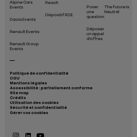
Alpine Cars
Reach
Poser
The Future Is
Events
une
Neutral
Dispositif RDE
question
Dacia Events
Déposer
Renault Events
un appel
d’offres
Renault Group
Events
Politique de confidentialité
CGU
Mentions légales
Accessibilité : partiellement conforme
Site map
Crédits
Utilisation des cookies
Sécurité et confidentialité
Gérer vos cookies