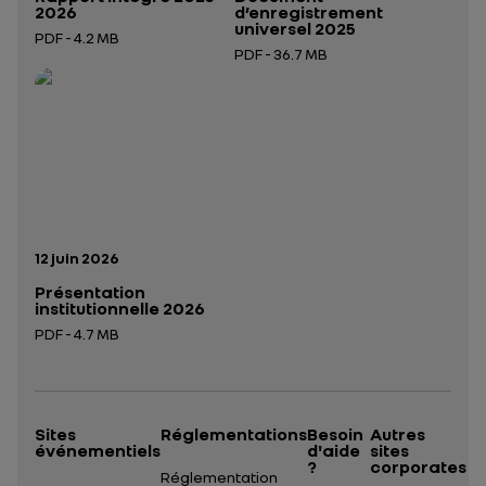
2026
d’enregistrement
universel 2025
PDF - 4.2 MB
PDF - 36.7 MB
Ouverture dans un nouvel onglet
Ouverture dans un nouvel onglet
Date de publication:
12 juin 2026
Présentation
institutionnelle 2026
PDF - 4.7 MB
Ouverture dans un nouvel onglet
Sites
Réglementations
Besoin
Autres
événementiels
d'aide
sites
?
corporates
Réglementation