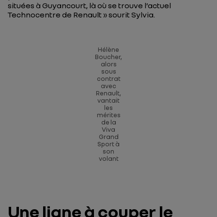
situées à Guyancourt, là où se trouve l’actuel
Technocentre de Renault
» sourit Sylvia.
Hélène
Boucher,
alors
sous
contrat
avec
Renault,
vantait
les
mérites
de la
Viva
Grand
Sport à
son
volant
Une ligne à couper le