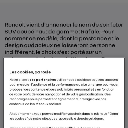
Renault vient d’annoncer le nom de son futur
SUV coupé haut de gamme : Rafale. Pour
nommer ce modèle, dont la prestance et le
design audacieux ne laisseront personne
indifférent, le choix s’est porté sur un
patronyme fort, chargé d’émotions. Et avec
une pointe d’audace ! Quelle est l’histoire et
la symbolique du nom Rafale chez Renault ?
Les cookies, ça roule
Sylvia, Responsable de la stratégie des
Notre site et
ses partenaires
utilisent des cookies et autres traceurs
pour mesurer l'audience et la performance du site ainsi que pour vous
appellations à la Direction Global Marketing
proposer des contenus et des publicités personnalisés en fonction
de la marque Renault nous décrypte ce
de votre profil, de votre navigation et de votre géolocalisation. Ces
choix synonyme à coup sûr de vents
technologies vous permettent également d’interagir avec nos
contenus via les réseaux sociaux.
porteurs pour le futur modèle.
A tout moment, vous pouvez modifier vos choix dans la rubrique "Gérer
les cookies" de notre site, aussi accessible depuis cet écran.
PAR NICOLAS LE BOUCHER