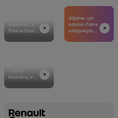
Renault
Alpine : un
Austral, 75
savoir-faire
fois le tour
unique pour
de la terre
les défis de
pour
demain
assurer sa
qualité !
Renault Clio
: notre
histoire, vos
histoires