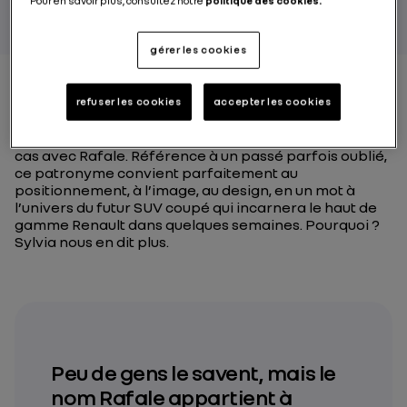
Pour en savoir plus, consultez notre
politique des cookies.
gérer les cookies
refuser les cookies
accepter les cookies
Chez Renault, les noms sont toujours porteurs de sens
voire d’histoire. Et même souvent des deux ! C’est le
cas avec Rafale. Référence à un passé parfois oublié,
ce patronyme convient parfaitement au
positionnement, à l’image, au design, en un mot à
l’univers du futur SUV coupé qui incarnera le haut de
gamme Renault dans quelques semaines. Pourquoi ?
Sylvia nous en dit plus.
Peu de gens le savent, mais le
nom Rafale appartient à