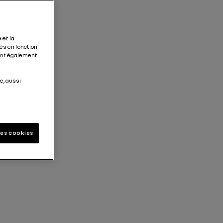
 et la
és en fonction
tent également
e, aussi
les cookies