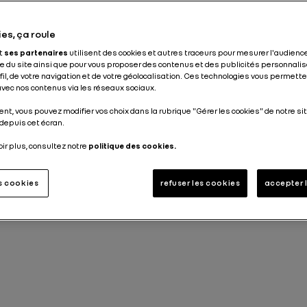
es, ça roule
et
ses partenaires
utilisent des cookies et autres traceurs pour mesurer l'audience
 du site ainsi que pour vous proposer des contenus et des publicités personnalis
ofil, de votre navigation et de votre géolocalisation. Ces technologies vous permet
 avec nos contenus via les réseaux sociaux.
nt, vous pouvez modifier vos choix dans la rubrique "Gérer les cookies" de notre sit
depuis cet écran.
oir plus, consultez notre
politique des cookies.
es cookies
refuser les cookies
accepter 