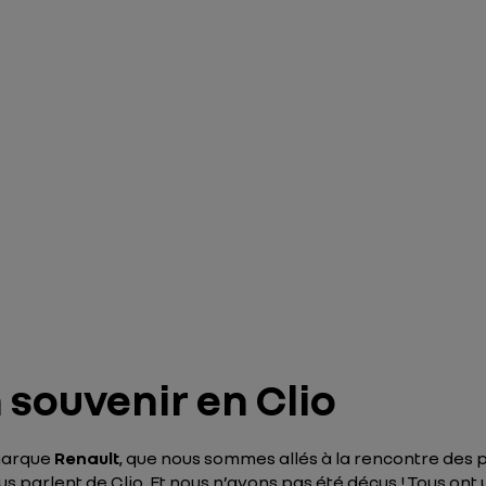
 souvenir en Clio
 marque
Renault
, que nous sommes allés à la rencontre des p
s parlent de Clio. Et nous n’avons pas été déçus ! Tous ont