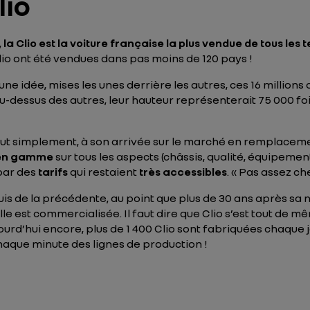
lio
,
la Clio est la voiture française la plus vendue de tous les
lio ont été vendues dans pas moins de 120 pays !
e idée, mises les unes derrière les autres, ces 16 millions de
 au-dessus des autres, leur hauteur représenterait 75 000 fois
tout simplement, à son arrivée sur le marché en remplaceme
en gamme
sur tous les aspects (châssis, qualité, équipement
 par des
tarifs
qui restaient
très accessibles
. « Pas assez ch
is de la précédente, au point que plus de 30 ans après sa n
elle est commercialisée. Il faut dire que Clio s’est tout de m
jourd’hui encore, plus de 1 400 Clio sont fabriquées chaque 
 chaque minute des lignes de production !