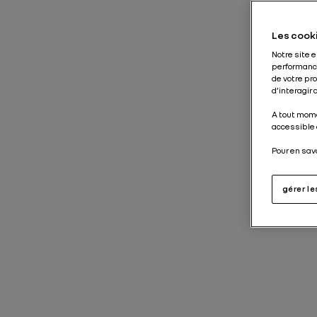
Les cooki
Notre site 
performance
de votre pr
d’interagir
A tout mome
accessible 
Pour en sav
gérer l