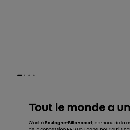
Tout le monde a un
C’est à
Boulogne-Billancourt
, berceau de la
de la concession RRG Boulogne, pour qu’ils nou