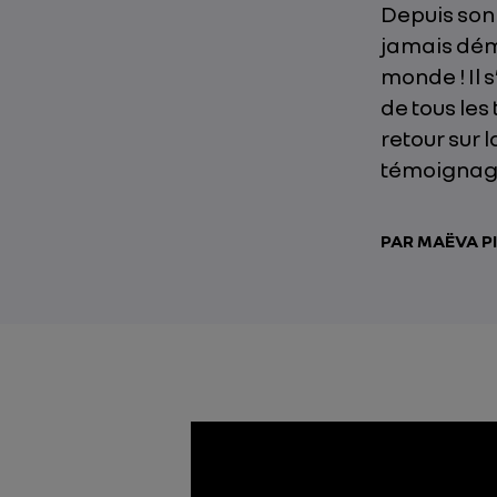
Depuis son 
jamais dém
monde ! Il 
de tous les
retour sur 
témoignages
PAR MAËVA P