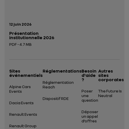
Date de publication:
12 juin 2026
Présentation
institutionnelle 2026
PDF - 4.7 MB
Ouverture dans un nouvel onglet
Sites
Réglementations
Besoin
Autres
événementiels
d'aide
sites
?
corporates
Réglementation
Alpine Cars
Reach
Poser
The Future Is
Events
une
Neutral
Dispositif RDE
question
Dacia Events
Déposer
Renault Events
un appel
d’offres
Renault Group