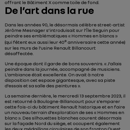
offrant le Bâtiment X comme toile de fond.
De l’art dans la rue
Dans les années 90, le désormais célèbre street-artist
Jérôme Mesnager s’introduisait sur l’Île Seguin pour
peindre ses emblématiques « Hommes en blancs »
e
(qui fêtent eux aussi leur 40
anniversaire cette année)
sur les murs de l’usine Renault Billancourt
désaffectée.
Une époque dont il garde de bons souvenirs. «
J’allais
peindre dans la journée, accompagné de musiciens.
L’ambiance était excellente. On avait à notre
disposition cet espace gigantesque, avec sa piste
d’essais et sa salle des peintures
».
La semaine dernière, le mercredi 13 septembre 2023, il
est retourné à Boulogne-Billancourt pour s’emparer
cette fois-ci du bâtiment Renault historique et en faire
un nouveau terrain d’exploration de ses « Hommes en
blanc ». Des silhouettes blanches courent désormais
sur la façade Nord du siège, et occupent également
les deux médaillons circulaires de son fronton Ouest.