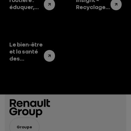
éduquer,
Recyclage
anticiper,
de la
secourir
batterie
d’une
voiture
électrique :
Le bien-être
un enjeu
et la santé
stratégique
des
pour
salariés, au
l’Europe et
cœur de
l’industrie
notre
engagement
durable
Groupe