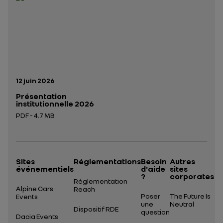
Date de publication:
12 juin 2026
Présentation
institutionnelle 2026
PDF - 4.7 MB
Ouverture dans un nouvel onglet
Sites
Réglementations
Besoin
Autres
événementiels
d'aide
sites
?
corporates
Réglementation
Alpine Cars
Reach
Poser
The Future Is
Events
une
Neutral
Dispositif RDE
question
Dacia Events