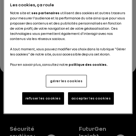
Les cookies, ça roule
Notre site et
ses partenaires
utilisent des cookies et autres traceurs
Toutes nos présentations investisseurs sont
pour mesurer l'audience et la performance du site ainsi que pour vous
disponibles sur la page "investissement
proposer des contenus et des publicités personnalisés en fonction
responsable - ESG"
de votre profil, de votre navigation et de votre géolocalisation. Ces
Accéder
technologies vous permettent également d’interagir avec nos
contenus via les réseaux sociaux.
A tout moment, vous pouvez modifier vos choix dans la rubrique "Gérer
les cookies" de notre site, aussi accessible depuis cet écran.
Pour en savoir plus, consultez notre
politique des cookies.
gérer les cookies
Nos actualités
refuser les cookies
accepter les cookies
Sécurité
FuturGen
routière :
Insight –