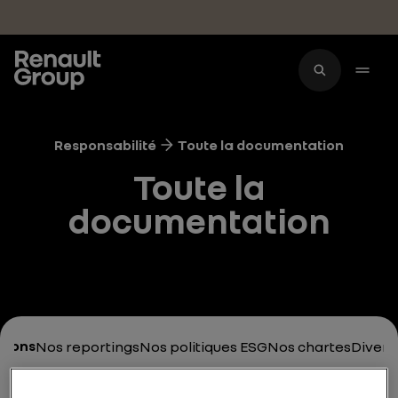
Accéder au contenu principal
Responsabilité
Toute la documentation
Toute la
documentation
tions
Nos reportings
Nos politiques ESG
Nos chartes
Diversi