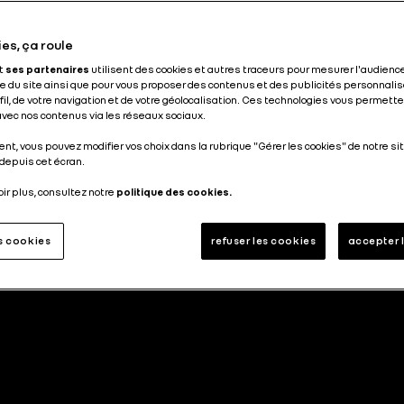
es, ça roule
et
ses partenaires
utilisent des cookies et autres traceurs pour mesurer l'audience
 du site ainsi que pour vous proposer des contenus et des publicités personnalis
ofil, de votre navigation et de votre géolocalisation. Ces technologies vous permet
 avec nos contenus via les réseaux sociaux.
nt, vous pouvez modifier vos choix dans la rubrique "Gérer les cookies" de notre sit
depuis cet écran.
oir plus, consultez notre
politique des cookies.
es cookies
refuser les cookies
accepter 