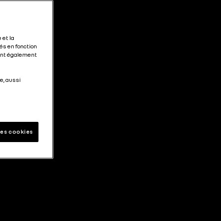
 et la
és en fonction
tent également
e, aussi
les cookies