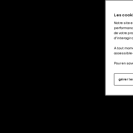
Les cooki
Notre site 
performance
de votre pr
d’interagir
A tout mome
accessible 
Pour en sav
gérer l