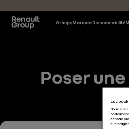
Accéder au contenu principal
Groupe
Marques
Responsabilité
M
Poser une
Les cooki
Notre site 
performance
de votre pr
d’interagir