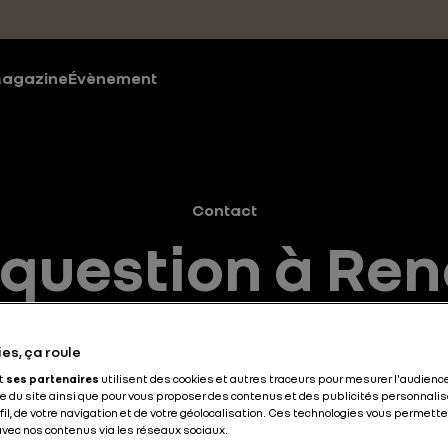
agazine
Évènement
Contact
 question à Ren
es, ça roule
et
ses partenaires
utilisent des cookies et autres traceurs pour mesurer l'audience
 du site ainsi que pour vous proposer des contenus et des publicités personnalis
ofil, de votre navigation et de votre géolocalisation. Ces technologies vous permet
 avec nos contenus via les réseaux sociaux.