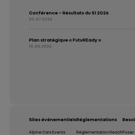
Conférence – Résultats du S1 2026
30.07.2026
Plan stratégique « FutuREady »
10.03.2026
Sites événementiels
Réglementations
Besoi
Alpine Cars Events
Réglementation Reach
Poser 