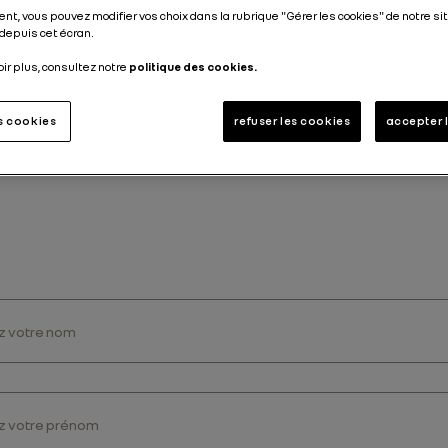
nt, vous pouvez modifier vos choix dans la rubrique "Gérer les cookies" de notre sit
depuis cet écran.
 conçu pour orienter votre question vers le bon interlocute
oir plus, consultez notre
politique des cookies.
choisir, dans chaque liste déroulante, le sujet approprié et
taillé dans le champ prévu à cet effet, nous aidera à rép
es cookies
refuser les cookies
accepter 