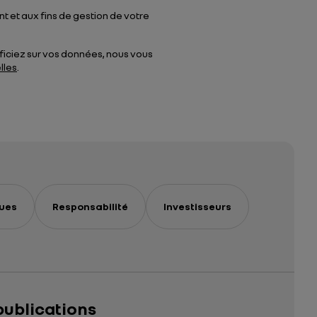
 et aux fins de gestion de votre
éficiez sur vos données, nous vous
lles
.
ues
Responsabilité
Investisseurs
publications