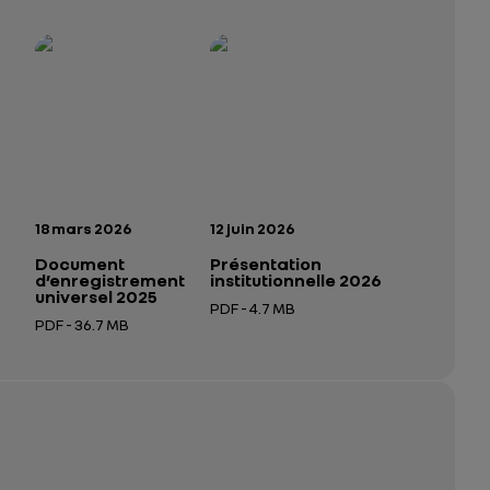
025 – 2026
tutionnelle 2026
— données structurées (JSON)
— données structurées (JSON)
n:
Date de publication:
Date de publication:
18 mars 2026
12 juin 2026
Document
Présentation
d’enregistrement
institutionnelle 2026
universel 2025
PDF - 4.7 MB
PDF - 36.7 MB
 nouvel onglet
Ouverture dans un nouvel onglet
Ouverture dans un nouvel onglet