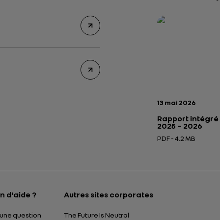
Rapport intégré 2
Présentation insti
Date de publicatio
13 mai 2026
Rapport intégré
2025 – 2026
PDF - 4.2 MB
Ouverture dans un
n d'aide ?
Autres sites corporates
une question
The Future Is Neutral