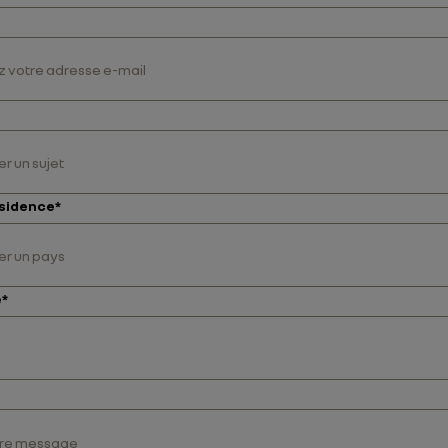
r un sujet
ésidence
*
er un pays
e
*