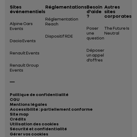
Sites
Réglementations
Besoin
Autres
événementiels
d'aide
sites
?
corporates
Réglementation
Alpine Cars
Reach
Poser
The Future Is
Events
une
Neutral
Dispositif RDE
question
Dacia Events
Déposer
Renault Events
un appel
d’offres
Renault Group
Events
Politique de confidentialité
CGU
Mentions légales
Accessibilité : partiellement conforme
Site map
Crédits
Utilisation des cookies
Sécurité et confidentialité
Gérer vos cookies