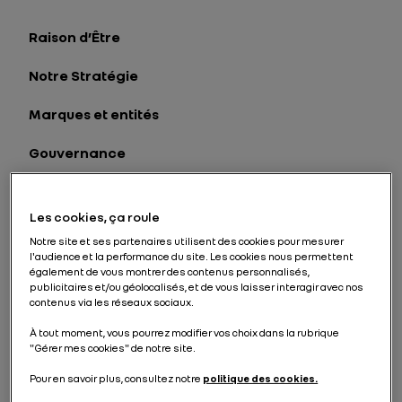
Raison d’Être
Notre Stratégie
Marques et entités
Gouvernance
Implantations
Les cookies, ça roule
Histoire
Notre site et ses partenaires utilisent des cookies pour mesurer
l'audience et la performance du site. Les cookies nous permettent
Mécénat et patrimoine
également de vous montrer des contenus personnalisés,
publicitaires et/ou géolocalisés, et de vous laisser interagir avec nos
contenus via les réseaux sociaux.
À tout moment, vous pourrez modifier vos choix dans la rubrique
"Gérer mes cookies" de notre site.
Marques
Pour en savoir plus, consultez notre
politique des cookies.