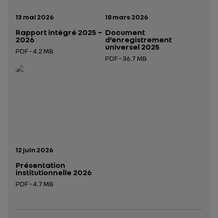
Date de publication:
Date de publication:
13 mai 2026
18 mars 2026
Rapport intégré 2025 –
Document
2026
d’enregistrement
universel 2025
PDF - 4.2 MB
PDF - 36.7 MB
Ouverture dans un nouvel onglet
Ouverture dans un nouvel onglet
Date de publication:
12 juin 2026
Présentation
institutionnelle 2026
PDF - 4.7 MB
Ouverture dans un nouvel onglet