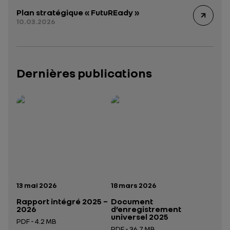
Plan stratégique « FutuREady »
10.03.2026
Dernières publications
Rapport intégré 2025 – 2026
Présentation institutionnelle 2026
— données structurées (JSON)
— données structurées 
Date de publication:
Date de publication:
13 mai 2026
18 mars 2026
Rapport intégré 2025 –
Document
2026
d’enregistrement
universel 2025
PDF - 4.2 MB
PDF - 36.7 MB