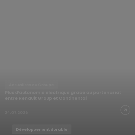
Actualités du Groupe
Renault Duster réécrit sa
légende en Inde
03.08.2026
Actualités du Groupe
Plus d’autonomie électrique grâce au partenariat
entre Renault Group et Continental
24.07.2026
Développement durable