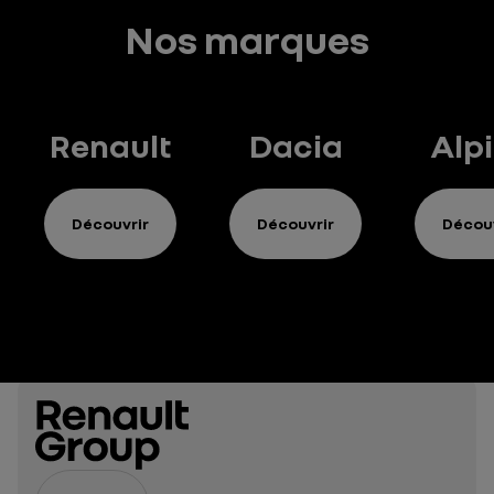
Nos marques
Renault
Dacia
Alp
Découvrir
Découvrir
Découv