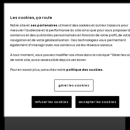
Toutes nos actualités
Les cookies, ça roule
par thématiques
Notre site et
ses partenaires
utilisent des cookies et autres traceurs pour
mesurer l'audience et la performance du site ainsi que pour vous proposer 
contenus et des publicités personnalisés en fonction de votre profil, de votr
navigation et de votre géolocalisation. Ces technologies vous permettent
également d’interagir avec nos contenus via les réseaux sociaux.
A tout moment, vous pouvez modifier vos choix dans la rubrique "Gérer les c
291 articles
de notre site, aussi accessible depuis cet écran.
Pour en savoir plus, consultez notre
politique des cookies.
gérer les cookies
refuser les cookies
accepter les cookies