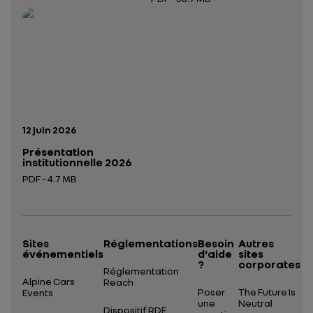
Ouverture dans un nouvel onglet
Ouverture dans un nouvel onglet
Date de publication:
12 juin 2026
Présentation
institutionnelle 2026
PDF - 4.7 MB
Ouverture dans un nouvel onglet
Sites
Réglementations
Besoin
Autres
événementiels
d'aide
sites
?
corporates
Réglementation
Alpine Cars
Reach
Poser
The Future Is
Events
une
Neutral
Dispositif RDE