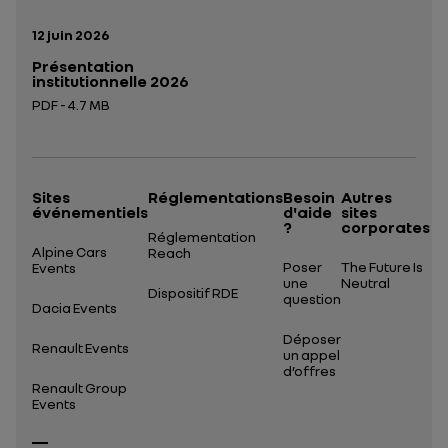
Date de publication:
12 juin 2026
Présentation
institutionnelle 2026
PDF - 4.7 MB
Ouverture dans un nouvel onglet
Sites
Réglementations
Besoin
Autres
événementiels
d'aide
sites
?
corporates
Réglementation
Alpine Cars
Reach
Poser
The Future Is
Events
une
Neutral
Dispositif RDE
question
Dacia Events
Déposer
Renault Events
un appel
d’offres
Renault Group
Events