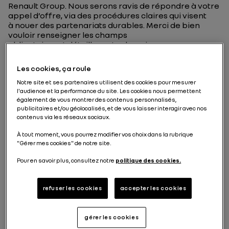
Renault Group. Nous serons ravis de répondre à votre
appel d’offre, via des procédures claires qui visent
à nouer des partenariats durables. Merci de bien
vouloir renseigner les champs
obligatoires et détailler votre besoin.
Les cookies, ça roule
*Champs obligatoires
Notre site et ses partenaires utilisent des cookies pour mesurer
l'audience et la performance du site. Les cookies nous permettent
également de vous montrer des contenus personnalisés,
Nom
*
publicitaires et/ou géolocalisés, et de vous laisser interagir avec nos
contenus via les réseaux sociaux.
À tout moment, vous pourrez modifier vos choix dans la rubrique
"Gérer mes cookies" de notre site.
Prénom
*
Pour en savoir plus, consultez notre
politique des cookies.
refuser les cookies
accepter les cookies
E-mail
*
gérer les cookies