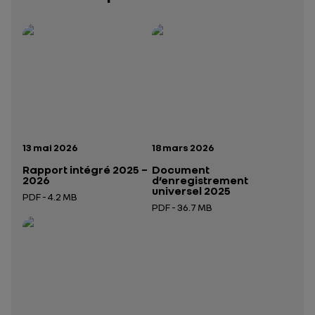
Rapport intégré 2025 – 2026
Présentation institutionnelle 2026
— données structurées (JSON)
— données structurées 
Date de publication:
Date de publication:
13 mai 2026
18 mars 2026
Rapport intégré 2025 –
Document
2026
d’enregistrement
universel 2025
PDF - 4.2 MB
PDF - 36.7 MB
Ouverture dans un nouvel onglet
Ouverture dans un nouvel onglet