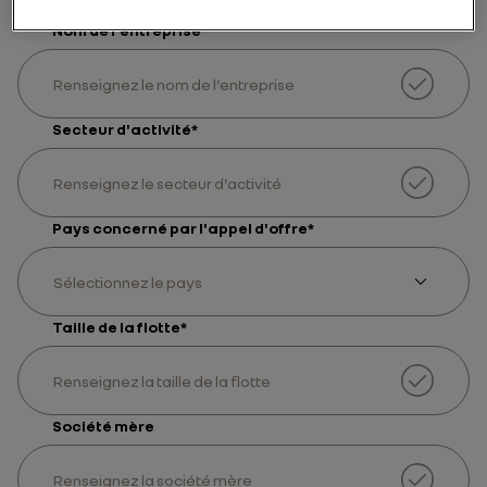
Nom de l'entreprise
*
Secteur d'activité
*
Pays concerné par l'appel d'offre
*
Sélectionnez le pays
Taille de la flotte
*
Société mère