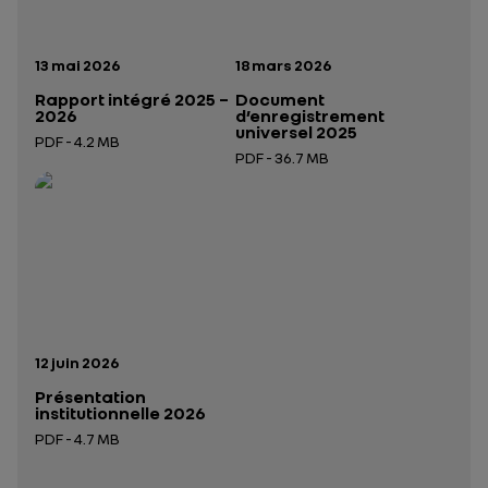
Date de publication:
Date de publication:
13 mai 2026
18 mars 2026
Rapport intégré 2025 –
Document
2026
d’enregistrement
universel 2025
PDF - 4.2 MB
PDF - 36.7 MB
Ouverture dans un nouvel onglet
Ouverture dans un nouvel onglet
Date de publication:
12 juin 2026
Présentation
institutionnelle 2026
PDF - 4.7 MB
Ouverture dans un nouvel onglet