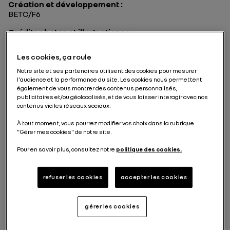
Création et développement :
BETC/F6
Crédits photos et illustrations :
ASSET Bernard
ALEXANDRE Grégoire
Les cookies, ça roule
BANET Olivier
BERNAGER Elie
Notre site et ses partenaires utilisent des cookies pour mesurer
BICHON Franck
l'audience et la performance du site. Les cookies nous permettent
également de vous montrer des contenus personnalisés,
BORDAS Mélanie
publicitaires et/ou géolocalisés, et de vous laisser interagir avec nos
BOURDIS Pierre
contenus via les réseaux sociaux.
BOUZONNET Guillaume
BROSSARD Yannick
À tout moment, vous pourrez modifier vos choix dans la rubrique
CASTERAN Pierre-Dominique
"Gérer mes cookies" de notre site.
CHAURIS Bruno
CHIMENES Benoît
Pour en savoir plus, consultez notre
politique des cookies.
CHRISTOPHORIDES Frédéric
CROZES W.
CURTET Patrick
refuser les cookies
accepter les cookies
DESDEMAINES Hervé
DES OUCHES Thierry
DE VRIES Michel
gérer les cookies
DINGO
DPPI