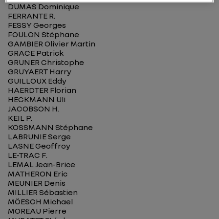
DUMAS Dominique
FERRANTE R.
FESSY Georges
FOULON Stéphane
GAMBIER Olivier Martin
GRACE Patrick
GRUNER Christophe
GRUYAERT Harry
GUILLOUX Eddy
HAERDTER Florian
HECKMANN Uli
JACOBSON H.
KEIL P.
KOSSMANN Stéphane
LABRUNIE Serge
LASNE Geoffroy
LE-TRAC F.
LEMAL Jean-Brice
MATHERON Eric
MEUNIER Denis
MILLIER Sébastien
MÖESCH Michael
MOREAU Pierre