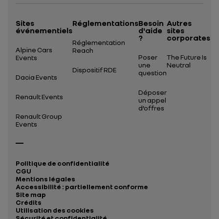
Sites
Réglementations
Besoin
Autres
événementiels
d'aide
sites
?
corporates
Réglementation
Alpine Cars
Reach
Poser
The Future Is
Events
une
Neutral
Dispositif RDE
question
Dacia Events
Déposer
Renault Events
un appel
d’offres
Renault Group
Events
Politique de confidentialité
CGU
Mentions légales
Accessibilité : partiellement conforme
Site map
Crédits
Utilisation des cookies
Sécurité et confidentialité