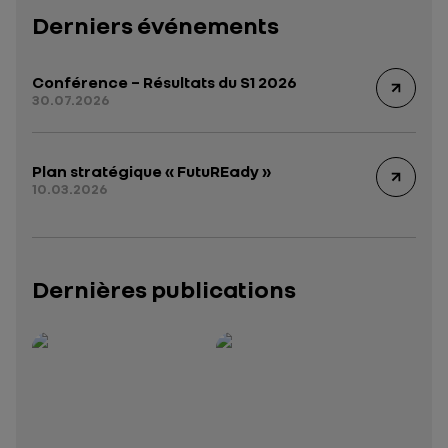
Derniers événements
Conférence – Résultats du S1 2026
30.07.2026
Plan stratégique « FutuREady »
10.03.2026
Dernières publications
Rapport intégré 2025 – 2026
Présentation institutionnelle 2026
— données structurées (JSON)
— données structurées 