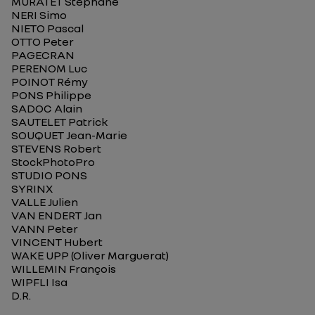
MURATET Stéphane
NERI Simo
NIETO Pascal
OTTO Peter
PAGECRAN
PERENOM Luc
POINOT Rémy
PONS Philippe
SADOC Alain
SAUTELET Patrick
SOUQUET Jean-Marie
STEVENS Robert
StockPhotoPro
STUDIO PONS
SYRINX
VALLE Julien
VAN ENDERT Jan
VANN Peter
VINCENT Hubert
WAKE UPP (Oliver Marguerat)
WILLEMIN François
WIPFLI Isa
D.R.