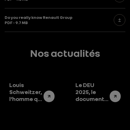
Do you really know Renault Group
PDF - 9.7 MB
Nos actualités
Louis
Le DEU
Schweitzer,
2025, le
l’homme qui
document
a changé le
qui raconte
destin de
Renault
Renault
Group
Group