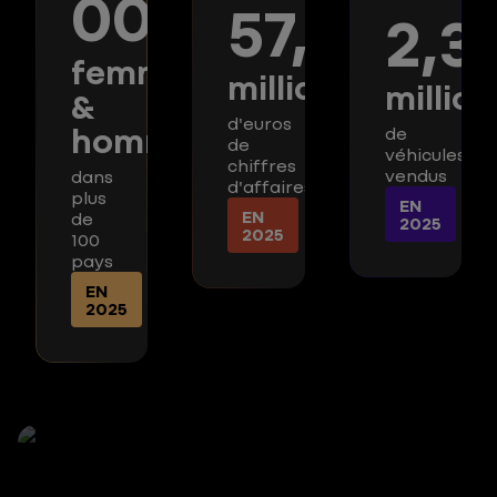
000
57,9
2,3
femmes
milliards
million
&
d'euros
hommes
de
de
véhicules
chiffres
vendus
dans
d'affaires
plus
EN
EN
de
2025
2025
100
pays
EN
2025