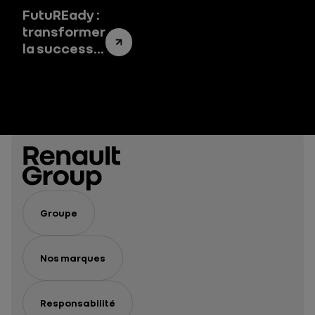
FutuREady :
transformer
la success
story de
Renault
Group en un
success
system
Groupe
Nos marques
Responsabilité