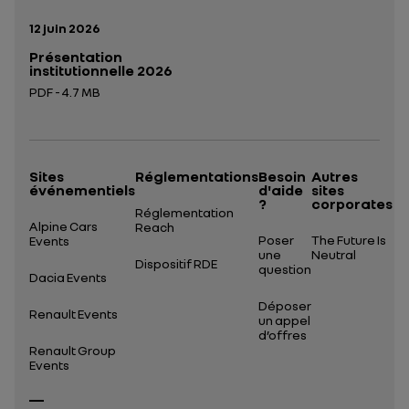
Date de publication:
12 juin 2026
Présentation
institutionnelle 2026
PDF - 4.7 MB
Ouverture dans un nouvel onglet
Sites
Réglementations
Besoin
Autres
événementiels
d'aide
sites
?
corporates
Réglementation
Alpine Cars
Reach
Poser
The Future Is
Events
une
Neutral
Dispositif RDE
question
Dacia Events
Déposer
Renault Events
un appel
d’offres
Renault Group
Events