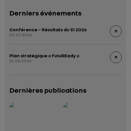
Derniers événements
Conférence – Résultats du S1 2026
30.07.2026
Plan stratégique « FutuREady »
10.03.2026
Dernières publications
Rapport intégré 2025 – 2026
Présentation institutionnelle 2026
— données structurées (JSON)
— données structurées 