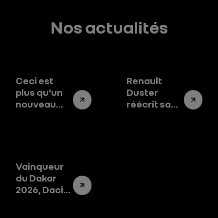
Nos actualités
Ceci est
Renault
plus qu’un
Duster
nouveau
réécrit sa
modèle
légende en
Dacia
Inde
Vainqueur
du Dakar
2026, Dacia
raconte son
odyssée