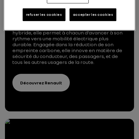
Marque automobile française la plus vendue
dans le monde, Renault conçoit des « voitures à
vivre » nouvelle génération grâce à des
refuser les cookies
accepter les cookies
technologies intuitives, utiles et accessibles à
tous. Avec sa double gamme, électrique et
hybride, elle permet à chacun d’avancer à son
rythme vers une mobilité électrique plus
durable. Engagée dans la réduction de son
empreinte carbone, elle innove en matière de
sécurité du conducteur, des passagers, et de
tous les autres usagers de la route.
Découvrez Renault