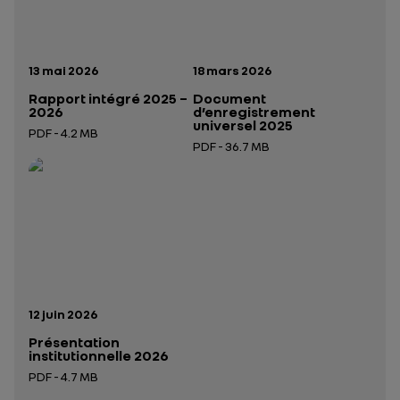
Date de publication:
Date de publication:
13 mai 2026
18 mars 2026
Rapport intégré 2025 –
Document
2026
d’enregistrement
universel 2025
PDF - 4.2 MB
PDF - 36.7 MB
Ouverture dans un nouvel onglet
Ouverture dans un nouvel onglet
Date de publication:
12 juin 2026
Présentation
institutionnelle 2026
PDF - 4.7 MB
Ouverture dans un nouvel onglet