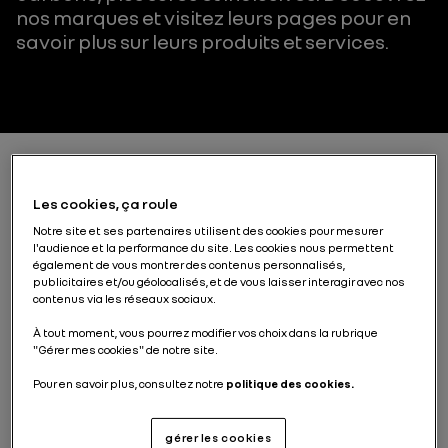
nos marques et visitez leurs pages pour en
savoir plus sur leurs produits et services.
Les cookies, ça roule
Notre site et ses partenaires utilisent des cookies pour mesurer
l'audience et la performance du site. Les cookies nous permettent
également de vous montrer des contenus personnalisés,
publicitaires et/ou géolocalisés, et de vous laisser interagir avec nos
contenus via les réseaux sociaux.
Renault
À tout moment, vous pourrez modifier vos choix dans la rubrique
"Gérer mes cookies" de notre site.
Les « voitures à vivre »
Pour en savoir plus, consultez notre
politique des cookies.
nouvelle génération
gérer les cookies