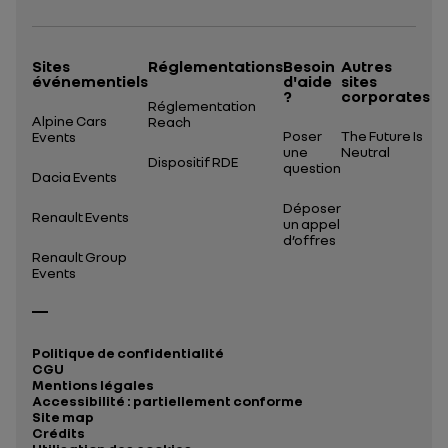
Sites
Réglementations
Besoin
Autres
événementiels
d'aide
sites
?
corporates
Réglementation
Alpine Cars
Reach
Poser
The Future Is
Events
une
Neutral
Dispositif RDE
question
Dacia Events
Déposer
Renault Events
un appel
d’offres
Renault Group
Events
Politique de confidentialité
CGU
Mentions légales
Accessibilité : partiellement conforme
Site map
Crédits