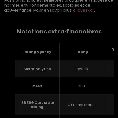
Paris affichant les meilleures pratiques en matière de
normes environnementales, sociales et de
gouvernance. Pour en savoir plus,
cliquez-ici
.
Notations extra-financières
Ran
Rating Agency
Rating
Sustainalytics
Low risk
MSCI
BBB
ISS ESG Corporate
C+ Prime Status
Rating