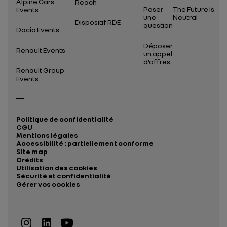
Alpine Cars
Reach
Poser
The Future Is
Events
une
Neutral
Dispositif RDE
question
Dacia Events
Déposer
Renault Events
un appel
d’offres
Renault Group
Events
Politique de confidentialité
CGU
Mentions légales
Accessibilité : partiellement conforme
Site map
Crédits
Utilisation des cookies
Sécurité et confidentialité
Gérer vos cookies