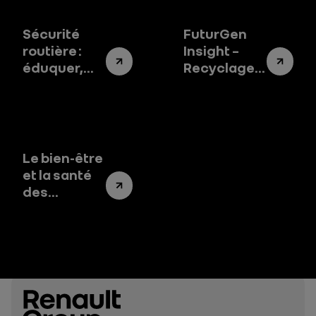
Sécurité
FuturGen
routière :
Insight –
éduquer,
Recyclage
anticiper,
de la
secourir
batterie
d’une
voiture
électrique :
Le bien-être
un enjeu
et la santé
stratégique
des
pour
salariés, au
l’Europe et
cœur de
l’industrie
notre
engagement
durable