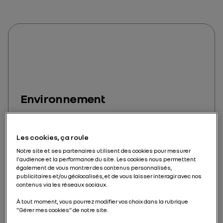
Environnement
Protéger la biodiversité, faire plus avec moins
et s’engager activement dans la
décarbonation de nos activités
Les cookies, ça roule
Notre site et ses partenaires utilisent des cookies pour mesurer
EN SAVOIR PLUS
l'audience et la performance du site. Les cookies nous permettent
également de vous montrer des contenus personnalisés,
publicitaires et/ou géolocalisés, et de vous laisser interagir avec nos
contenus via les réseaux sociaux.
À tout moment, vous pourrez modifier vos choix dans la rubrique
"Gérer mes cookies" de notre site.