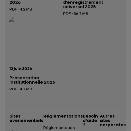
2026
d’enregistrement
universel 2025
PDF - 4.2 MB
PDF - 36.7 MB
Ouverture dans un nouvel onglet
Ouverture dans un nouvel onglet
Date de publication:
12 juin 2026
Présentation
institutionnelle 2026
PDF - 4.7 MB
Ouverture dans un nouvel onglet
Sites
Réglementations
Besoin
Autres
événementiels
d'aide
sites
?
corporates
Réglementation