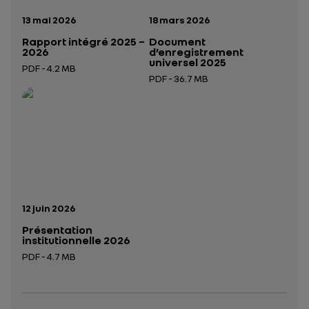
Date de publication:
Date de publication:
13 mai 2026
18 mars 2026
Rapport intégré 2025 –
Document
2026
d’enregistrement
universel 2025
PDF - 4.2 MB
PDF - 36.7 MB
Ouverture dans un nouvel onglet
Ouverture dans un nouvel onglet
Date de publication:
12 juin 2026
Présentation
institutionnelle 2026
PDF - 4.7 MB
Ouverture dans un nouvel onglet