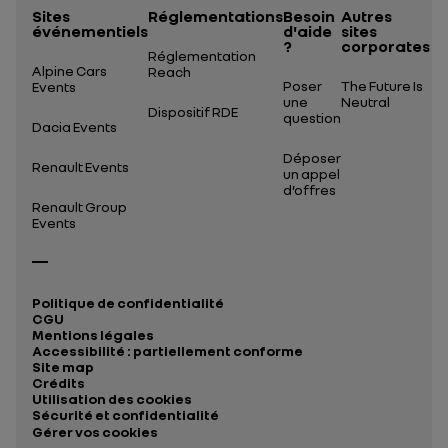
Sites
Réglementations
Besoin
Autres
événementiels
d'aide
sites
?
corporates
Réglementation
Alpine Cars
Reach
Poser
The Future Is
Events
une
Neutral
Dispositif RDE
question
Dacia Events
Déposer
Renault Events
un appel
d’offres
Renault Group
Events
Politique de confidentialité
CGU
Mentions légales
Accessibilité : partiellement conforme
Site map
Crédits
Utilisation des cookies
Sécurité et confidentialité
Gérer vos cookies