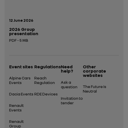
Publication date:
12 June 2026
2026 Group
presentation
PDF - 5 MB
Open in a new tab
Event sites
Regulations
Need
Other
help?
corporate
websites
Alpine Cars
Reach
Ask a
Events
Regulation
The Future Is
question
Neutral
Dacia Events
RDE Devices
Invitation to
tender
Renault
Events
Renault
Group