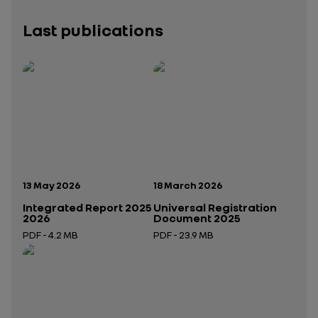
Last publications
Publication date:
Publication date:
13 May 2026
18 March 2026
Integrated Report 2025
Universal Registration
2026
Document 2025
PDF - 4.2 MB
PDF - 23.9 MB
Open in a new tab
Open in a new tab