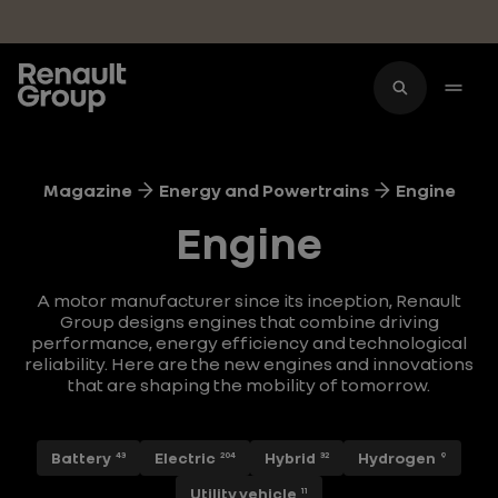
Skip to main content
Magazine
Energy and Powertrains
Engine
Engine
A motor manufacturer since its inception, Renault
Group designs engines that combine driving
performance, energy efficiency and technological
reliability. Here are the new engines and innovations
that are shaping the mobility of tomorrow.
Battery
Electric
Hybrid
Hydrogen
43
204
32
9
Utility vehicle
11