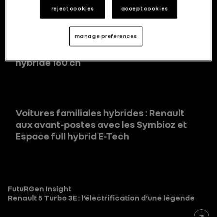
reject cookies
accept cookies
manage preferences
Efficience et plaisir de conduite à bord
de Nouvelle Clio grâce au moteur
hybride 160 ch
Voitures familiales hybrides : Renault
aux avant-postes avec les Symbioz et
Espace full hybrid E-Tech
FutuRGen Insight
Renault 5 Turbo 3E : l’électrification d’une légende