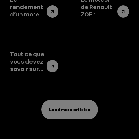
rendement
de Renault
d’un moteur
ZOE :
de voiture
puissance
électrique
et
efficacité
énergétique
!
Tout ce que
vous devez
savoir sur
un moteur
de voiture
électrique
Load more articles