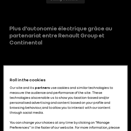
Plus d’autonomie électrique grâce au
partenariat entre Renault Group et
Continental
À Goodwood, Renault Group écrit la
suite de son histoire sportive
Roll in the cookies
Our site and its
partners
use cookies and similar technologies to
measure the audience and performance of the site. These
technologies also enable us to show you location-based and/or
personalised advertising and content based on your profile and
browsing behaviour, and to allow you to interact with our content
through social media.
L’ancrage industriel de Renault Group en
You can change your choices at any time by clicking on "Manage
France : un modèle exigeant,
Preferences" in the footer of our website. For more information, please