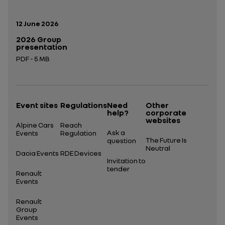
Publication date:
12 June 2026
2026 Group
presentation
PDF - 5 MB
Open in a new tab
Event sites
Regulations
Need
Other
help?
corporate
websites
Alpine Cars
Reach
Ask a
Events
Regulation
The Future Is
question
Neutral
Dacia Events
RDE Devices
Invitation to
tender
Renault
Events
Renault
Group
Events