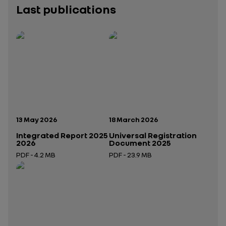
Last publications
Publication date:
Publication date:
13 May 2026
18 March 2026
Integrated Report 2025
Universal Registration
2026
Document 2025
PDF - 4.2 MB
PDF - 23.9 MB
Open in a new tab
Open in a new tab