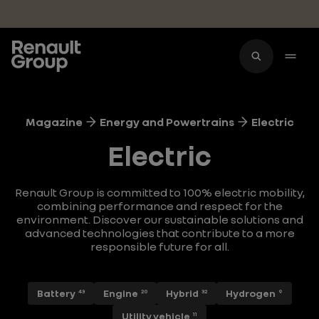
Skip to main content
Magazine
Energy and Powertrains
Electric
Electric
Renault Group is committed to 100% electric mobility,
combining performance and respect for the
environment. Discover our sustainable solutions and
advanced technologies that contribute to a more
responsible future for all.
Battery
Engine
Hybrid
Hydrogen
43
20
32
9
Utility vehicle
11