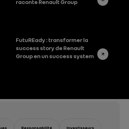
raconte Renault Group
FutuREady : transformer la
success story de Renault
Group en un success system
ues
Responsabilité
Investisseurs