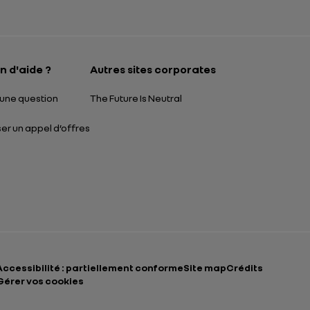
Ouverture dans un
n d'aide ?
Autres sites corporates
une question
The Future Is Neutral
r un appel d’offres
Accessibilité : partiellement conforme
Site map
Crédits
Gérer vos cookies