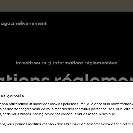
agazine
Évènement
Investisseurs
Informations réglementées
tions régleme
tres informati
es, ça roule
et ses partenaires utilisent des cookies pour mesurer l'audience et la performance 
s permettent également de vous montrer des contenus personnalisés, publicitair
, et de vous laisser interagir avec nos contenus via les réseaux sociaux.
nt, vous pourrez modifier vos choix dans la rubrique "Gérer mes cookies" de notre s