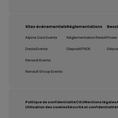
Sites événementiels
Réglementations
Besoi
Alpine Cars Events
Réglementation Reach
Poser 
Dacia Events
Dispositif RDE
Dépose
Renault Events
Renault Group Events
Politique de confidentialité
CGU
Mentions légales
Utilisation des cookies
Sécurité et confidentialité