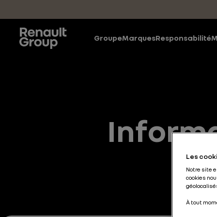
Accéder au contenu principal
Groupe
Marques
Responsabilité
M
Informa
au
Les cooki
Notre site 
cookies nou
géolocalisés
À tout mome