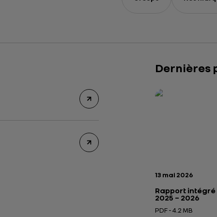
Dernières 
Rapport intégré 2
Présentation insti
Date de publicatio
13 mai 2026
Rapport intégré
2025 – 2026
PDF - 4.2 MB