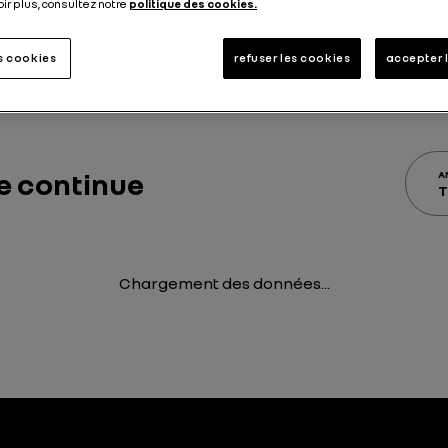
oir plus, consultez notre
politique des cookies.
ntinue
Information réglementée périodique
Autres informa
es cookies
refuser les cookies
accepter 
e continue
A
T
Chargement des données...