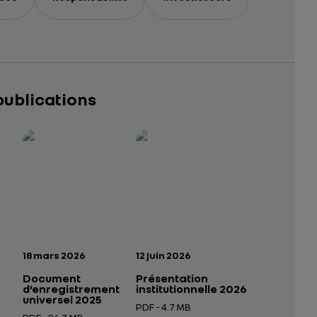
publications
025 – 2026
tutionnelle 2026
— données structurées (JSON)
— données structurées (JSON)
n:
Date de publication:
Date de publication:
18 mars 2026
12 juin 2026
Document
Présentation
d’enregistrement
institutionnelle 2026
universel 2025
PDF - 4.7 MB