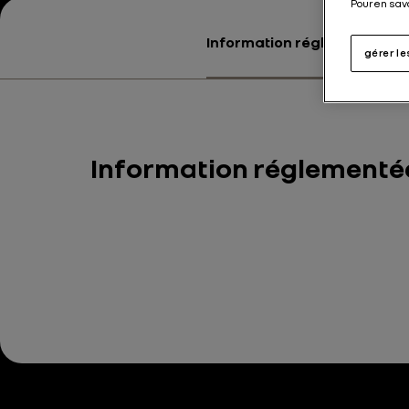
Pour en sav
Information réglementée co
gérer l
Information réglementé