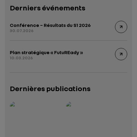
Derniers événements
Conférence – Résultats du S1 2026
30.07.2026
Plan stratégique « FutuREady »
10.03.2026
Dernières publications
Rapport intégré 2025 – 2026
Présentation institutionnelle 2026
— données structurées (JSON)
— données structurées 