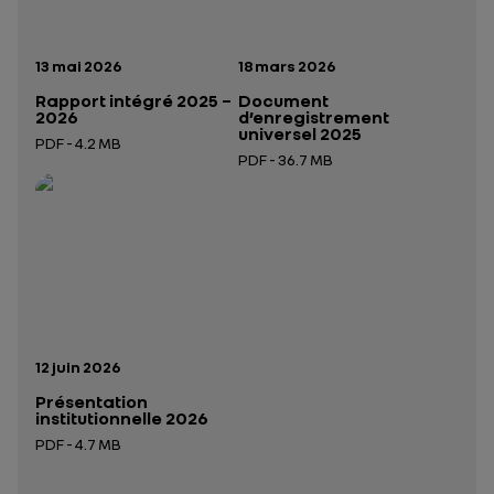
Date de publication:
Date de publication:
13 mai 2026
18 mars 2026
Rapport intégré 2025 –
Document
2026
d’enregistrement
universel 2025
PDF - 4.2 MB
PDF - 36.7 MB
Ouverture dans un nouvel onglet
Ouverture dans un nouvel onglet
Date de publication:
12 juin 2026
Présentation
institutionnelle 2026
PDF - 4.7 MB
Ouverture dans un nouvel onglet