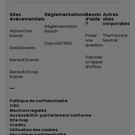
Sites
Réglementations
Besoin
Autres
événementiels
d'aide
sites
?
corporates
Réglementation
Alpine Cars
Reach
Poser
The Future Is
Events
une
Neutral
Dispositif RDE
question
Dacia Events
Déposer
Renault Events
un appel
d’offres
Renault Group
Events
Politique de confidentialité
CGU
Mentions légales
Accessibilité : partiellement conforme
Site map
Crédits
Utilisation des cookies
Sécurité et confidentialité