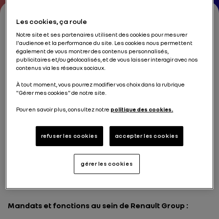
Les cookies, ça roule
Notre site et ses partenaires utilisent des cookies pour mesurer
Alexis Zajdenweber
l'audience et la performance du site. Les cookies nous permettent
également de vous montrer des contenus personnalisés,
publicitaires et/ou géolocalisés, et de vous laisser interagir avec nos
Administrateur désigné par l'Etat français
contenus via les réseaux sociaux.
À tout moment, vous pourrez modifier vos choix dans la rubrique
Comités
:
Membre du Comité de l’Audit et des Risques
"Gérer mes cookies" de notre site.
et du Comité de la Gouvernance et des
Rémunérations
Pour en savoir plus, consultez notre
politique des cookies.
Date de premier mandat
:
novembre 2022
Date d'échéance (AG)
:
N/A
refuser les cookies
accepter les cookies
gérer les cookies
Mandats et autres fonctions en cours :
Mandats et fonctions au sein de Renault Group :