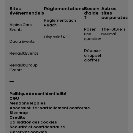
Sites
Réglementations
Besoin
Autres
événementiels
d'aide
sites
?
corporates
Réglementation
Alpine Cars
Reach
Poser
The Future Is
Events
une
Neutral
Dispositif RDE
question
Dacia Events
Déposer
Renault Events
un appel
d’offres
Renault Group
Events
Politique de confidentialité
CGU
Mentions légales
Accessibilité : partiellement conforme
Site map
Crédits
Utilisation des cookies
Sécurité et confidentialité
Gérer vos cookies