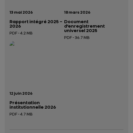
Date de publication:
Date de publication:
13 mai 2026
18 mars 2026
Rapport intégré 2025 –
Document
2026
d’enregistrement
universel 2025
PDF - 4.2 MB
PDF - 36.7 MB
Ouverture dans un nouvel onglet
Ouverture dans un nouvel onglet
Date de publication:
12 juin 2026
Présentation
institutionnelle 2026
PDF - 4.7 MB
Ouverture dans un nouvel onglet