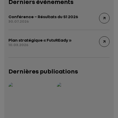
Derniers événements
Conférence – Résultats du S1 2026
30.07.2026
Plan stratégique « FutuREady »
10.03.2026
Dernières publications
Rapport intégré 2025 – 2026
Présentation institutionnelle 2026
— données structurées (JSON)
— données structurées 