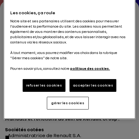
Les cookies, ça roule
Notre site et ses partenaires utilisent des cookies pour mesurer
Marie-José DONSION
l'audience et la performance du site. Les cookies nous permettent
également de vous montrer des contenus personnalisés,
publicitaires et/ou géolocalisés, et de vous laisser interagir avec nos
Administratrice indépendante
contenus via les réseaux sociaux.
À tout moment, vous pourrez modifier vos choix dans la rubrique
Comités
:
Membre du Comité de l’Audit et des Risques
"Gérer mes cookies" de notre site.
Date de premier mandat
:
Avril 2026
Date d'échéance (AG)
:
2030
Pour en savoir plus, consultez notre
politique des cookies.
refuser les cookies
accepter les cookies
Mandats et autres fonctions en cours :
gérer les cookies
Mandats et fonctions au sein de Renault Group :
Sociétés cotées
Administratrice de Renault S.A.