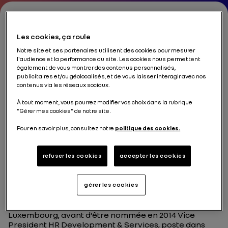
Les cookies, ça roule
Katrin Adt
Notre site et ses partenaires utilisent des cookies pour mesurer
l'audience et la performance du site. Les cookies nous permettent
également de vous montrer des contenus personnalisés,
CEO Dacia, Renault Group
publicitaires et/ou géolocalisés, et de vous laisser interagir avec nos
contenus via les réseaux sociaux.
À tout moment, vous pourrez modifier vos choix dans la rubrique
"Gérer mes cookies" de notre site.
Katrin Adt, avocate de formation ayant étudié à
Pour en savoir plus, consultez notre
politique des cookies.
Göttingen et à Coimbra, débute sa carrière chez
Daimler AG en 1999, où elle occupe successivement
refuser les cookies
accepter les cookies
des fonctions stratégiques dans le développement
des réseaux de distribution, la stratégie commerciale
mondiale, les ressources humaines et la direction
gérer les cookies
générale.
De 2010 à 2013, elle est CEO de Mercedes-Benz
Luxembourg, avant d’être nommée en 2014 Vice
President HR Development & Services, poste dans