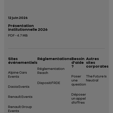
Date de publication:
12 juin 2026
Présentation
institutionnelle 2026
PDF - 4.7 MB
Ouverture dans un nouvel onglet
Sites
Réglementations
Besoin
Autres
événementiels
d'aide
sites
?
corporates
Réglementation
Alpine Cars
Reach
Poser
The Future Is
Events
une
Neutral
Dispositif RDE
question
Dacia Events
Déposer
Renault Events
un appel
d’offres
Renault Group
Events