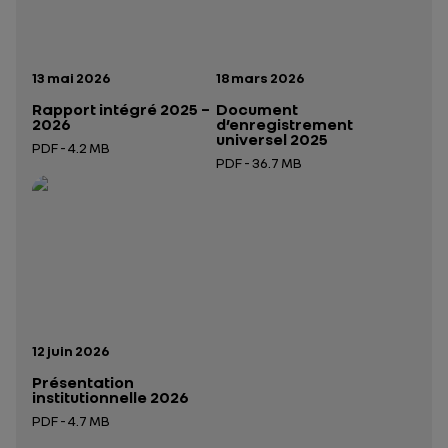
Date de publication:
Date de publication:
13 mai 2026
18 mars 2026
Rapport intégré 2025 –
Document
2026
d’enregistrement
universel 2025
PDF - 4.2 MB
PDF - 36.7 MB
Ouverture dans un nouvel onglet
Ouverture dans un nouvel onglet
Date de publication:
12 juin 2026
Présentation
institutionnelle 2026
PDF - 4.7 MB
Ouverture dans un nouvel onglet