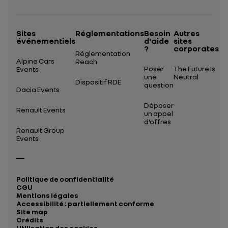
Sites
Réglementations
Besoin
Autres
événementiels
d'aide
sites
?
corporates
Réglementation
Alpine Cars
Reach
Poser
The Future Is
Events
une
Neutral
Dispositif RDE
question
Dacia Events
Déposer
Renault Events
un appel
d’offres
Renault Group
Events
Politique de confidentialité
CGU
Mentions légales
Accessibilité : partiellement conforme
Site map
Crédits
Utilisation des cookies