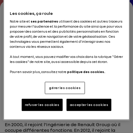
Les cookies, ça roule
Notre site et
ses partenaires
utilisent des cookies et autres traceurs
Philippe Brunet
pour mesurer l'audience et la performance du site ainsi que pour vous
proposer des contenus et des publicités personnalisés en fonction
de votre profil, de votre navigation et de votre géolocalisation. Ces
Chief Technology Officer, Renault Group
technologies vous permettent également d’interagir avec nos
contenus via les réseaux sociaux.
A tout moment, vous pouvez modifier vos choix dans la rubrique "Gérer
les cookies" de notre site, aussi accessible depuis cet écran.
Pour en savoir plus, consultez notre
politique des cookies.
Philippe Brunet débute sa carrière en 1988 à
l’Aérospatiale, dans la conception des satellites
géostationnaires.
gérer les cookies
En 1989, il rejoint l’équipe Renault Formula One team
en tant qu’ingénieur motoriste. Il y occupe jusqu’en
refuser les cookies
accepter les cookies
1999 différents postes dans le développement du
moteur V10 de Formule 1.
En 2000, il rejoint l’Ingénierie de Renault Group où il
occupe différentes fonctions. En 2012, il rejoint la