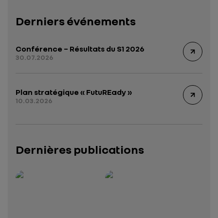
Derniers événements
Conférence – Résultats du S1 2026
30.07.2026
Plan stratégique « FutuREady »
10.03.2026
Dernières publications
Rapport intégré 2025 – 2026
Présentation institutionnelle 2026
— données structurées (JSON)
— données structurées 