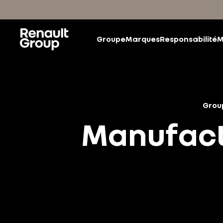
Accéder au contenu principal
Groupe
Marques
Responsabilité
M
Grou
Manufact