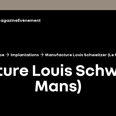
agazine
Évènement
pe
Implantations
Manufacture Louis Schweitzer (Le 
ure Louis Schwe
Mans)