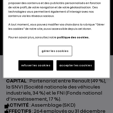
naissance à l'industrie automobile en
proposer des contenus et des publicités personnalisés en fonction
Algérie, 2e marché automobile du continent
de votre profil, de votre navigation et de votre géolocalisation. Ces
technologies vous permettent également d’interagir avec nos
africain. Avec une capacité de production
contenus via les réseaux sociaux.
de 25 000 véhicules par an, pouvant être
A tout moment, vous pouvez modifier vos choix dans la rubrique "Gérer
portée à 75 000 véhicules par an, l'usine
les cookies" de notre site, aussi accessible depuis cet écran.
d'Oran produit la Sandero 2.
Pour en savoir plus, consultez notre
politique des cookies.
gérer les cookies
refuser les cookies
accepter les cookies
DATE DE CRÉATION
: 2014
FORME JURIDIQUE ET REPARTITION DU
CAPITAL
: Partenariat entre Renault (49 %),
la SNVI (Société nationale des véhicules
industriels, 34 %) et le FNI (Fonds national
d’investissement, 17 %).
ACTIVITÉ
: Assemblage (SKD)
EFFECTIFS
: 264 employés au 31 décembre