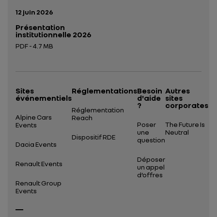
Date de publication:
12 juin 2026
Présentation
institutionnelle 2026
PDF - 4.7 MB
Ouverture dans un nouvel onglet
Sites
Réglementations
Besoin
Autres
événementiels
d'aide
sites
?
corporates
Réglementation
Alpine Cars
Reach
Poser
The Future Is
Events
une
Neutral
Dispositif RDE
question
Dacia Events
Déposer
Renault Events
un appel
d’offres
Renault Group
Events