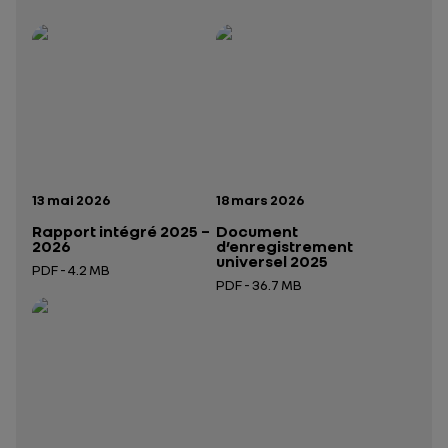
Rapport intégré 2025 – 2026
Présentation institutionnelle 2026
— données structurées (JSON)
— données structurées 
Date de publication:
Date de publication:
13 mai 2026
18 mars 2026
Rapport intégré 2025 –
Document
2026
d’enregistrement
universel 2025
PDF - 4.2 MB
PDF - 36.7 MB
Ouverture dans un nouvel onglet
Ouverture dans un nouvel onglet