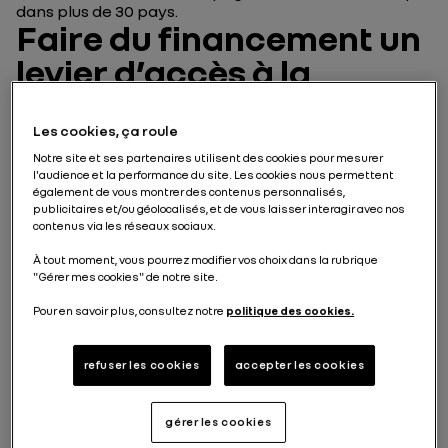
dans plus de 30 pays.
Faire du financement un
levier d’accès à la
mobilité
Les cookies, ça roule
Parce que la mobilité est partie prenante de la vie
Notre site et ses partenaires utilisent des cookies pour mesurer
économique et sociale, Mobilize Financial Services
l'audience et la performance du site. Les cookies nous permettent
conçoit des solutions de financement accessibles et
également de vous montrer des contenus personnalisés,
publicitaires et/ou géolocalisés, et de vous laisser interagir avec nos
flexibles, pour tous.
contenus via les réseaux sociaux.
Mobilize Financial Services, partenaire financier des
À tout moment, vous pourrez modifier vos choix dans la rubrique
marques du Groupe – et également de Nissan et
"Gérer mes cookies" de notre site.
Mitsubishi – contribue à leur performance et à
l’amélioration de la satisfaction des clients.
Pour en savoir plus, consultez notre
politique des cookies.
Accompagner tous les
clients du Groupe dans
refuser les cookies
accepter les cookies
leurs besoins de mobilité
gérer les cookies