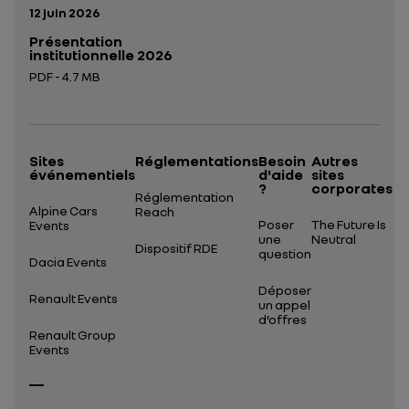
Date de publication:
12 juin 2026
Présentation
institutionnelle 2026
PDF - 4.7 MB
Ouverture dans un nouvel onglet
Sites
Réglementations
Besoin
Autres
événementiels
d'aide
sites
?
corporates
Réglementation
Alpine Cars
Reach
Poser
The Future Is
Events
une
Neutral
Dispositif RDE
question
Dacia Events
Déposer
Renault Events
un appel
d’offres
Renault Group
Events