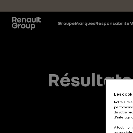
Accéder au contenu principal
Groupe
Marques
Responsabilité
M
Résultats
Les cooki
Notre site 
performance
de votre pr
d’interagir
A tout mome
accessible 