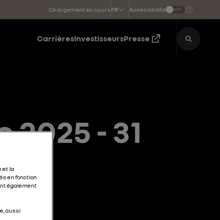
Chargement en cours
Accessibilité
FR
OFF
Choisir une langue
Carrières
Investisseurs
Presse
 2025 - 31
 et la
és en fonction
tent également
e, aussi