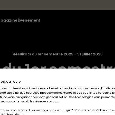
agazine
Évènement
Résultats du 1er semestre 2025 – 31 juillet 2025
 du 1er semestre
juillet 2025
es, ça roule
et
ses partenaires
utilisent des cookies et autres traceurs pour mesurer l'audience
 du site ainsi que pour vous proposer des contenus et des publicités personnalis
ofil, de votre navigation et de votre géolocalisation. Ces technologies vous permet
 avec nos contenus via les réseaux sociaux.
nt, vous pouvez modifier vos choix dans la rubrique "Gérer les cookies" de notre sit
depuis cet écran.