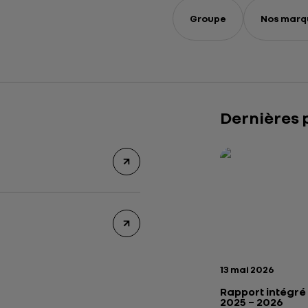
Groupe
Nos marq
Dernières 
Rapport intégré 2
Présentation insti
Date de publicatio
13 mai 2026
Rapport intégré
2025 – 2026