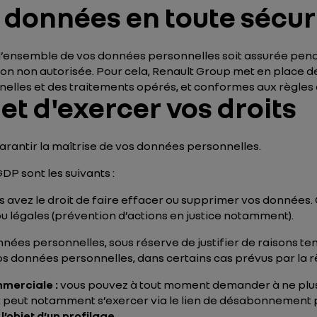
s données en toute sécur
l’ensemble de vos données personnelles soit assurée penda
ation non autorisée. Pour cela, Renault Group met en place 
elles et des traitements opérés, et conformes aux règles de
t d'exercer vos droits
rantir la maîtrise de vos données personnelles.
DP sont les suivants :
 vous avez le droit de faire effacer ou supprimer vos données.
ou légales (prévention d’actions en justice notamment).
ées personnelles, sous réserve de justifier de raisons tenan
os données personnelles, dans certains cas prévus par la 
mmerciale :
vous pouvez à tout moment demander à ne plus
oit peut notamment s’exercer via le lien de désabonnement
l’objet d’un profilage
.