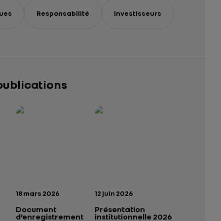
ues
Responsabilité
Investisseurs
publications
025 – 2026
tutionnelle 2026
— données structurées (JSON)
— données structurées (JSON)
n:
Date de publication:
Date de publication:
18 mars 2026
12 juin 2026
Document
Présentation
d’enregistrement
institutionnelle 2026