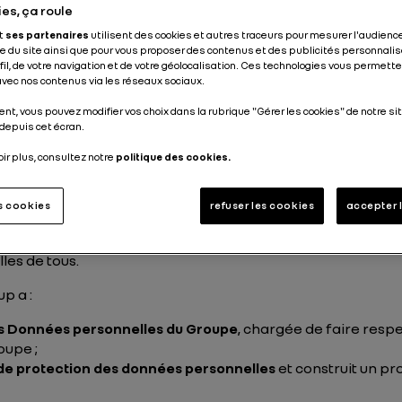
es, ça roule
et
ses partenaires
utilisent des cookies et autres traceurs pour mesurer l'audience
 du site ainsi que pour vous proposer des contenus et des publicités personnalis
ofil, de votre navigation et de votre géolocalisation. Ces technologies vous permet
vos données personnelle
 avec nos contenus via les réseaux sociaux.
lt
nt, vous pouvez modifier vos choix dans la rubrique "Gérer les cookies" de notre sit
depuis cet écran.
oir plus, consultez notre
politique des cookies.
a protection des données personnelles constitue une opport
naires, clients, fournisseurs, collaborateur). La confiance 
n des données personnelles constitue l’une de nos référenc
es cookies
refuser les cookies
accepter 
me de mise en conformité à la réglementation fondé sur un
les de tous.
p a :
es Données personnelles du Groupe
, chargée de faire resp
oupe ;
 de protection des données personnelles
et construit un p