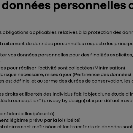
os données personnelles 
 obligations applicables relatives à la protection des do
 traitement de données personnelles respecte les principes
iter vos données personnelles pour des finalités explicites
)
 pour réaliser l’activité sont collectées (Minimisation)
lorsque nécessaire, mises à jour (Pertinence des données)
s est définie, et au terme des durées de conservation, le
s droits et libertés des individus fait l’objet d’une étude d’
ès la conception" (
privacy
by design
) et « par défaut » av
nfidentielles (
sécurité
)
t légitime prévu par la loi (
licéité
)
stataires sont maîtrisées et les transferts de données son