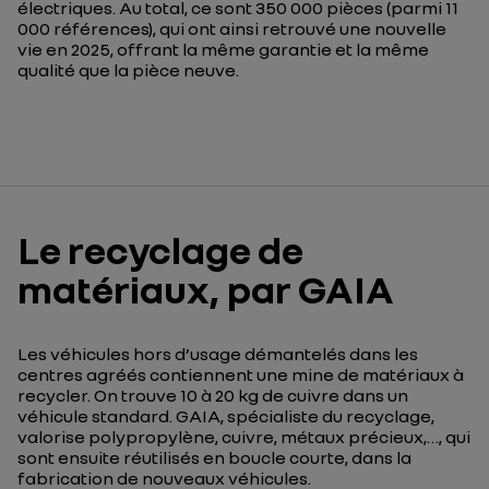
électriques. Au total,
ce sont 350 000
pièces
(parmi 11
000 références), qui ont
ainsi
retrouv
é
une nouvelle
vie
en 2025
,
offrant la même garantie
et la même
qualité
que la pièce neuve.
Le recyclage de
matériaux, par GAIA
Les
véhicules hors d’usage
démantelés dans les
centres agréés
contiennen
t une mine
de matériaux à
recycler.
On trouve 10 à 20 kg de cuivre dans un
véhicule standard.
GAIA
, spécialiste du recyclage,
valorise
polypropylène, cuivre, métaux
précieux,
…
, qui
sont
ensuite
réutilisés
en boucle courte,
dans la
fabrication de nouveaux véhicules.