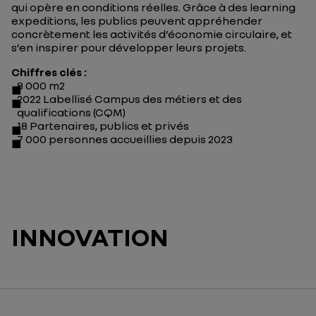
qui opère en conditions réelles
.
Grâce à des
learning
exp
e
ditions
, l
es publics peuvent appréhender
concrètement
les activités d’économie circulaire,
et
s’en inspirer pour
développer
leurs projets
.
Chiffres clés :
8 000 m2
2022 Labellisé Campus des métiers et des
qualifications (CQM)
18 Partenaires, publics et privés
7 000 personnes
accueillies
depuis 2023
INNOVATION