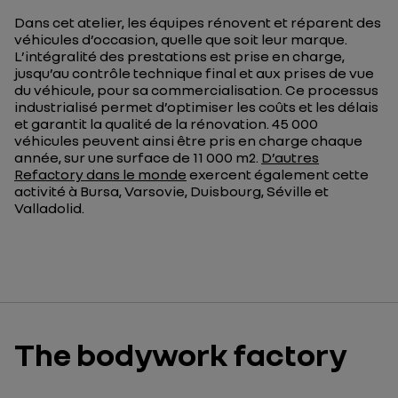
Dans c
et atelier
, les équipes r
énove
nt
et répare
nt
des
véhicules d’occasion,
quelle que soit leur
marque
.
L
’intégralité des prestations
es
t prise en charge
,
jusqu’au contrôle technique final et aux prises de vue
du véhicule
,
pour
sa commercialisation.
Ce processus
industrialisé
permet
d’optimiser les coûts et les délais
et garantit
la
qualité
de la rénovation
.
45 000
véhicules
peuvent ainsi être pris en charge
chaque
année
, sur une surface
de 11
000
m
2
.
D’autres
Refactory dans le monde
exercent
également cette
activité
à
Bursa, Varsovie, Duisbourg, Séville et
Valladolid
.
The bodywork factory