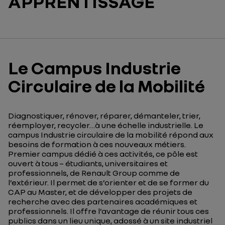
APPRENTISSAGE
Le Campus Industrie
Circulaire de la Mobilité
Diagnostiquer, rénover, réparer, démanteler, trier
,
réemployer, recycler…
à une échelle industrielle.
Le
campus Industrie circulaire de la mobilité
répond aux
besoins de formatio
n
à
ces nouveaux métiers
.
Premier campus dédié
à ces activités
,
ce pôle
est
ouvert à tous
–
étudiants, universitaires et
professionnels
,
d
e Renault Group comme de
l’extérieur.
I
l permet de s
’orienter et de se
former
du
CAP au Master,
et
de
développer des projets de
recherche
avec des partenaires académiques
et
professionnels. Il
offre l’avantage de
réuni
r
tous ces
publics
dans un lieu unique, adossé à un site industriel