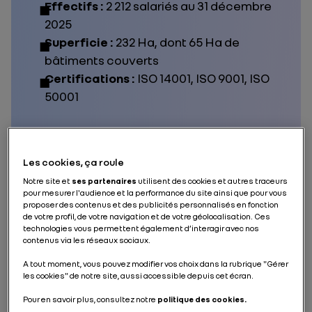
Effectifs :
2 212 salariés au 31 décembre
2025
Superficie :
232 Ha, dont 65 Ha de
bâtiments couverts
Certifications :
ISO
14001,
ISO
9001
,
ISO
50
0
01
Les cookies, ça roule
Notre site et
ses partenaires
utilisent des cookies et autres traceurs
pour mesurer l'audience et la performance du site ainsi que pour vous
proposer des contenus et des publicités personnalisés en fonction
La
Refactory de Flins
regroupe dans son écosystème
de votre profil, de votre navigation et de votre géolocalisation. Ces
des
activités industrielles d’économie circulaire liée à
technologies vous permettent également d’interagir avec nos
la mobilité
, qui créent de la
valeur économique,
contenus via les réseaux sociaux.
environnementale et sociale
. Elle bénéficie du
soutien de l’entité
The Future is NEUTRAL
pour
A tout moment, vous pouvez modifier vos choix dans la rubrique "Gérer
conquérir de nouveaux relais de croissance.
les cookies" de notre site, aussi accessible depuis cet écran.
Parmi ses activités : réparer véhicules et
batteries
pour allonger leur durée de vie, rénover des pièces
Pour en savoir plus, consultez notre
politique des cookies.