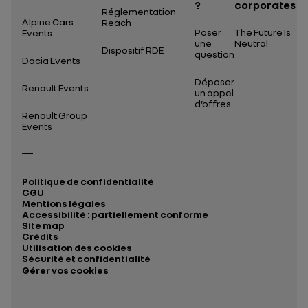
?
corporates
Réglementation
Alpine Cars
Reach
Poser
The Future Is
Events
une
Neutral
Dispositif RDE
question
Dacia Events
Déposer
Renault Events
un appel
d’offres
Renault Group
Events
Politique de confidentialité
CGU
Mentions légales
Accessibilité : partiellement conforme
Site map
Crédits
Utilisation des cookies
Sécurité et confidentialité
Gérer vos cookies