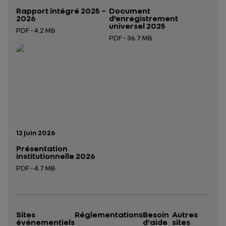
Rapport intégré 2025 –
Document
2026
d’enregistrement
universel 2025
PDF - 4.2 MB
PDF - 36.7 MB
Ouverture dans un nouvel onglet
Ouverture dans un nouvel onglet
Date de publication:
12 juin 2026
Présentation
institutionnelle 2026
PDF - 4.7 MB
Ouverture dans un nouvel onglet
Sites
Réglementations
Besoin
Autres
événementiels
d'aide
sites