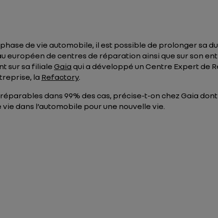
 phase de vie automobile, il est possible de prolonger sa d
u européen de centres de réparation ainsi que sur son enti
t sur sa filiale
Gaia
qui a développé un Centre Expert de Ré
treprise, la
Refactory
.
t réparables dans 99% des cas, précise-t-on chez Gaia dont 
e vie dans l’automobile pour une nouvelle vie.