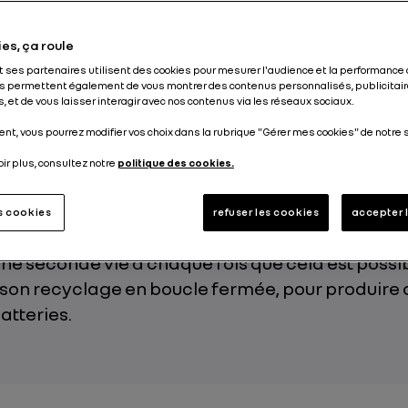
Publié le
26.09.2025
es, ça roule
et ses partenaires utilisent des cookies pour mesurer l'audience et la performance 
s permettent également de vous montrer des contenus personnalisés, publicitair
, et de vous laisser interagir avec nos contenus via les réseaux sociaux.
nt, vous pourrez modifier vos choix dans la rubrique "Gérer mes cookies" de notre s
njeux économiques, écologiques et de souverai
oir plus, consultez notre
politique des cookies.
industrie automobile fait face, Renault Group ap
e l’économie circulaire à la batterie de la voitur
es cookies
refuser les cookies
accepter 
ant le plus possible sa première vie dans l’auto
 une seconde vie à chaque fois que cela est possi
 son recyclage en boucle fermée, pour produire 
atteries.