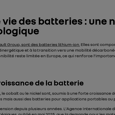
 vie des batteries : une 
ologique
ult Group, sont des batteries lithium-ion.
Elles sont compo
 énergétique et à la transition vers une mobilité décarboné
nibilité reste limitée en Europe, ce qui renforce l’importa
oissance de la batterie
 le cobalt ou le nickel sont, soumis à une forte croissanc
mais aussi des batteries pour applications portables ou p
tension depuis plusieurs années. L’Agence Internationale de
tégiques
, publié en mai 2025, que la demande pour les maté