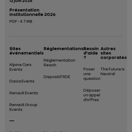
Date de publication:
12 juin 2026
Présentation
institutionnelle 2026
PDF - 4.7 MB
Ouverture dans un nouvel onglet
Sites
Réglementations
Besoin
Autres
événementiels
d'aide
sites
?
corporates
Réglementation
Alpine Cars
Reach
Poser
The Future Is
Events
une
Neutral
Dispositif RDE
question
Dacia Events
Déposer
Renault Events
un appel
d’offres
Renault Group
Events