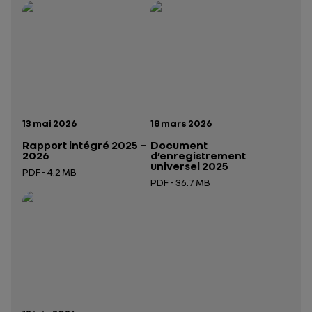
Rapport intégré 2025 – 2026
Présentation institutionnelle 2026
— données structurées (JSON)
— données structurées 
Date de publication:
Date de publication:
13 mai 2026
18 mars 2026
Rapport intégré 2025 –
Document
2026
d’enregistrement
universel 2025
PDF - 4.2 MB
PDF - 36.7 MB
Ouverture dans un nouvel onglet
Ouverture dans un nouvel onglet