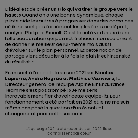
L’idéal est de créer
un trio qui va tirer le groupe vers le
haut
: «
Quand on a une bonne dynamique, chaque
pilote aide les autres à progresser dans des domaines
où ils ne sont pas forcément les plus forts au départ
,
analyse Philippe Sinault.
C'est le côté vertueux d’une
telle coopération qui permet à chacun non seulement
de donner le meilleur de lui-même mais aussi
d'évoluer sur le plan personnel. Et cette notion de
partage vient décupler à la fois le plaisir et l'intensité
du résultat.
»
En misant à l’orée de la saison 2021 sur
Nicolas
Lapierre, André Negrão et Matthieu Vaxiviere
, le
Directeur général de l’équipe Alpine Elf Endurance
Team ne s’est pas trompé : «
Je me sens
incroyablement fier d'avoir cette équipe-là. Leur
fonctionnement a été parfait en 2021 et je ne me suis
même pas posé la question d’un éventuel
changement pour cette saison.
»
L’équipage 2021 a été reconduit en 2022. Ils se
connaissent par cœur