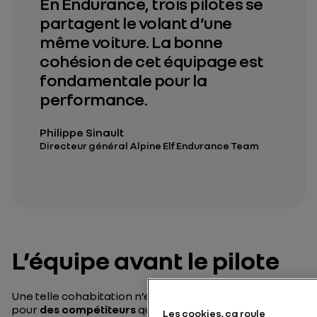
En Endurance, trois pilotes se
partagent le volant d’une
même voiture. La bonne
cohésion de cet équipage est
fondamentale pour la
performance.
Philippe Sinault
Directeur général Alpine Elf Endurance Team
L’équipe avant le pilote
Une telle cohabitation n’est pas forcément évidente
pour
des compétiteurs
qui ont été, pour la plupart,
Les cookies, ça roule