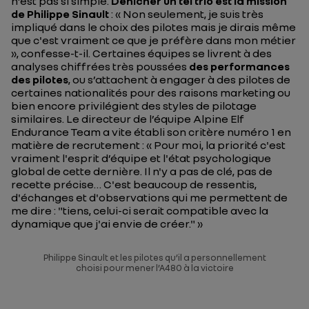
n’est pas si simple.
Dénicher un tel trio est la mission
de Philippe Sinault
: «
Non seulement, je suis très
impliqué dans le choix des pilotes mais je dirais même
que c'est vraiment ce que je préfère dans mon métier
», confesse-t-il. Certaines équipes se livrent à des
analyses chiffrées très poussées
des performances
des pilotes
, ou s’attachent à engager à des pilotes de
certaines nationalités pour des raisons marketing ou
bien encore privilégient des styles de pilotage
similaires. Le directeur de l’équipe Alpine Elf
Endurance Team a vite établi son critère numéro 1 en
matière de recrutement : «
Pour moi, la priorité c'est
vraiment l'esprit d’équipe et l'état psychologique
global de cette dernière. Il n'y a pas de clé, pas de
recette précise… C'est beaucoup de ressentis,
d'échanges et d'observations qui me permettent de
me dire : "tiens, celui-ci serait compatible avec la
dynamique que j'ai envie de créer."
»
Philippe Sinault et les pilotes qu’il a personnellement
choisi pour mener l’A480 à la victoire