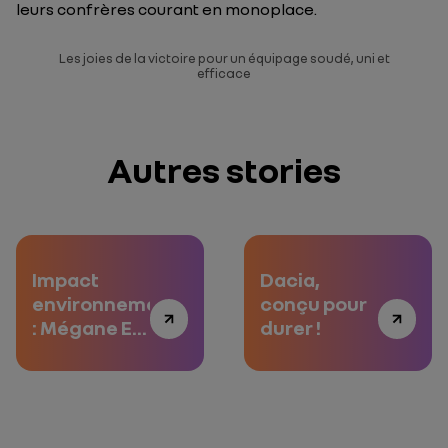
leurs confrères courant en monoplace.
Les joies de la victoire pour un équipage soudé, uni et
efficace
Autres stories
Impact
Dacia,
environnemental
conçu pour
: Mégane E-
durer !
TECH
Electric
montre la
voie