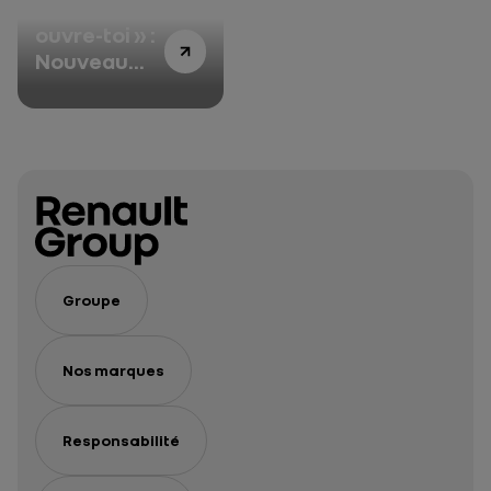
« Sésame
ouvre-toi » :
Nouveau
Kangoo Van
toujours
plus
innovant
Groupe
Nos marques
Responsabilité