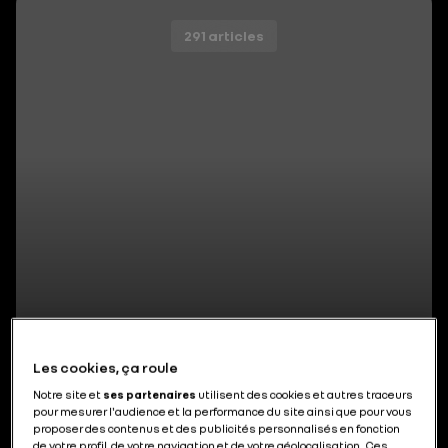
291 articles
Actualités du Groupe
Les cookies, ça roule
Notre site et
ses partenaires
utilisent des cookies et autres traceurs
pour mesurer l'audience et la performance du site ainsi que pour vous
proposer des contenus et des publicités personnalisés en fonction
de votre profil, de votre navigation et de votre géolocalisation. Ces