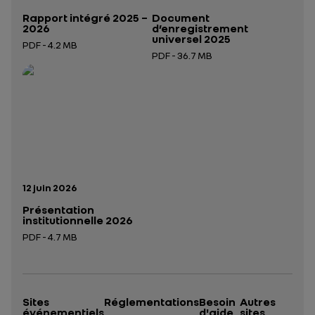
Rapport intégré 2025 –
Document
2026
d’enregistrement
universel 2025
PDF - 4.2 MB
PDF - 36.7 MB
Ouverture dans un nouvel onglet
Ouverture dans un nouvel onglet
Date de publication:
12 juin 2026
Présentation
institutionnelle 2026
PDF - 4.7 MB
Ouverture dans un nouvel onglet
Sites
Réglementations
Besoin
Autres
événementiels
d'aide
sites