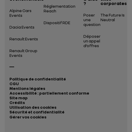
?
corporates
Réglementation
Alpine Cars
Reach
Poser
The Future Is
Events
une
Neutral
Dispositif RDE
question
Dacia Events
Déposer
Renault Events
un appel
d’offres
Renault Group
Events
Politique de confidentialité
CGU
Mentions légales
Accessibilité : partiellement conforme
Site map
Crédits
Utilisation des cookies
Sécurité et confidentialité
Gérer vos cookies