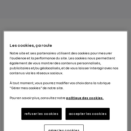
Une transformation
Les cookies, ça roule
historique vers le tout
Notre site et ses partenaires utilisent des cookies pour mesurer
électrique
l'audience et la performance du site. Les cookies nous permettent
également de vous montrer des contenus personnalisés,
publicitaires et/ou géolocalisés, et de vous laisser interagir avec nos
contenus via les réseaux sociaux.
Née en 1970, l’usine de Douai a toujours incarné
l’excellence de l’industrie automobile française avec
À tout moment, vous pourrez modifier vos choix dans la rubrique
la Renault 5, la Fuego, l’Espace ou encore le Scénic.
"Gérer mes cookies" de notre site.
Mais face au défi climatique et aux mutations du
Pour en savoir plus, consultez notre
politique des cookies.
marché, le site a relevé un pari audacieux : devenir
une usine 100 % électrique. En 2021, plus de
550
millions d’euros d’investissements
ont permis
refuser les cookies
accepter les cookies
d’installer une nouvelle plateforme modulaire aux
standards de l’Alliance (
Alliance Standard Line
) et de
construire un nouvel atelier pour assembler des
gérer les cookies