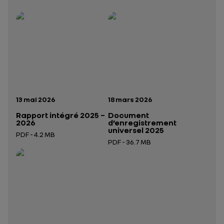
Rapport intégré 2025 – 2026
Présentation institutionnelle 2026
— données structurées (JSON)
— données structurées 
Date de publication:
Date de publication:
13 mai 2026
18 mars 2026
Rapport intégré 2025 –
Document
2026
d’enregistrement
universel 2025
PDF - 4.2 MB
PDF - 36.7 MB
Ouverture dans un nouvel onglet
Ouverture dans un nouvel onglet