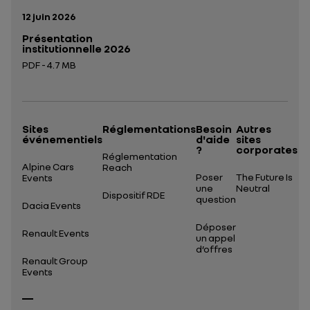
Date de publication:
12 juin 2026
Présentation
institutionnelle 2026
PDF - 4.7 MB
Ouverture dans un nouvel onglet
Sites
Réglementations
Besoin
Autres
événementiels
d'aide
sites
?
corporates
Réglementation
Alpine Cars
Reach
Poser
The Future Is
Events
une
Neutral
Dispositif RDE
question
Dacia Events
Déposer
Renault Events
un appel
d’offres
Renault Group
Events