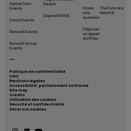
Alpine Cars
Reach
Poser
The Future Is
Events
une
Neutral
Dispositif RDE
question
Dacia Events
Déposer
Renault Events
un appel
d’offres
Renault Group
Events
Politique de confidentialité
CGU
Mentions légales
Accessibilité : partiellement conforme
Site map
Crédits
Utilisation des cookies
Sécurité et confidentialité
Gérer vos cookies