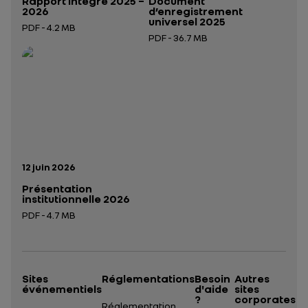
Rapport intégré 2025 –
Document
2026
d’enregistrement
universel 2025
PDF - 4.2 MB
PDF - 36.7 MB
Ouverture dans un nouvel onglet
Ouverture dans un nouvel onglet
Date de publication:
12 juin 2026
Présentation
institutionnelle 2026
PDF - 4.7 MB
Ouverture dans un nouvel onglet
Sites
Réglementations
Besoin
Autres
événementiels
d'aide
sites
?
corporates
Réglementation