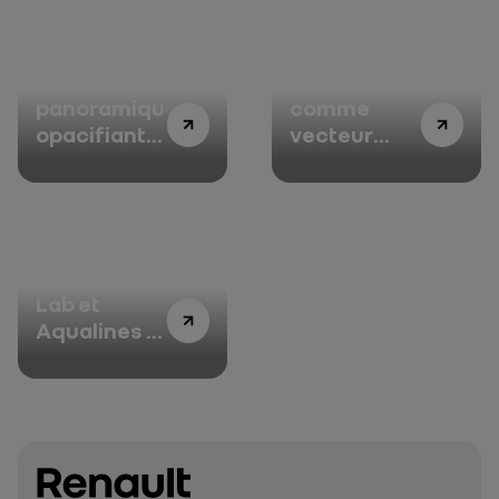
Toit
Alpine, le lin
panoramique
comme
opacifiant
vecteur
Solarbay :
d’innovation
au bonheur
des
passagers
Alpine R&D
Lab et
Aqualines :
l’expertise
de la F1 au
service de
la mobilité
durable