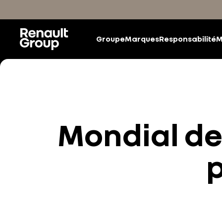
Accéder au contenu principal
Groupe
Marques
Responsabilité
M
Mondial de 
p