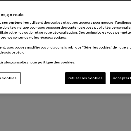
Publié le
06.07.2022
es, ça roule
et
ses partenaires
utilisent des cookies et autres traceurs pour mesurer l'audience
 du site ainsi que pour vous proposer des contenus et des publicités personnalis
ofil, de votre navigation et de votre géolocalisation. Ces technologies vous permet
 avec nos contenus via les réseaux sociaux.
nt, vous pouvez modifier vos choix dans la rubrique "Gérer les cookies" de notre sit
depuis cet écran.
oir plus, consultez notre
politique des cookies.
es cookies
refuser les cookies
accepter 