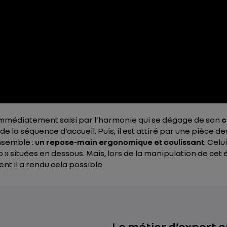
 immédiatement saisi par l’harmonie qui se dégage de son
c
e la séquence d’accueil. Puis, il est attiré par une pièce des
nsemble :
un repose-main ergonomique et coulissant
. Celu
 situées en dessous. Mais, lors de la manipulation de cet 
t il a rendu cela possible.
Le métier d’expert e