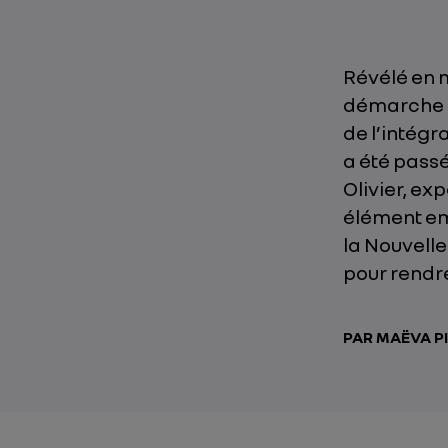
Révélé en m
démarche d
de l’intég
a été passé
Olivier, exp
élément em
la Nouvelle
pour rendr
PAR MAËVA P