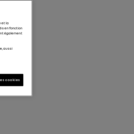
 et la
és en fonction
tent également
e, aussi
les cookies