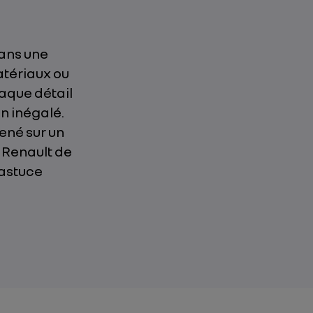
dans une
atériaux ou
aque détail
on inégalé.
mené sur un
 Renault de
 astuce