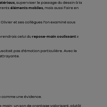
atériaux
, superviser le passage du dessin à la
érents
éléments mobiles
, mais aussi faire en
 Olivier et ses collègues l’on examiné sous
 prendrais celui du
repose-main coulissant
»
citait pas d’émotion particulière. Avec le
attrayante.
osé comme une évidence.
ain : un son de crantage valorisant, plutôt