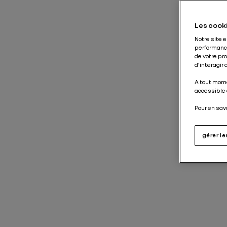
Les cooki
Notre site 
performance
de votre pr
d’interagir
A tout mome
accessible 
Pour en sav
gérer l