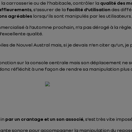
la carrosserie ou de l’habitacle, contrôler la
qualité
des m
 affleurements
, s’assurer de la
facilité d’utilisation
des diff
ons agréables
lorsqu’ils sont manipulés par les utilisateurs.
mmercialisé à l’automne prochain, n’a pas dérogé à la règle.
’excellente qualité.
es de Nouvel Austral mais, si je devais n’en citer qu’un, je
nction sur la console centrale mais son déplacement ne sus
donc réfléchit à une façon de rendre sa manipulation plus 
ain
par un crantage et un son associé
, s’est très vite imp
ante sonore pour accompagner la manipulation du repose-m