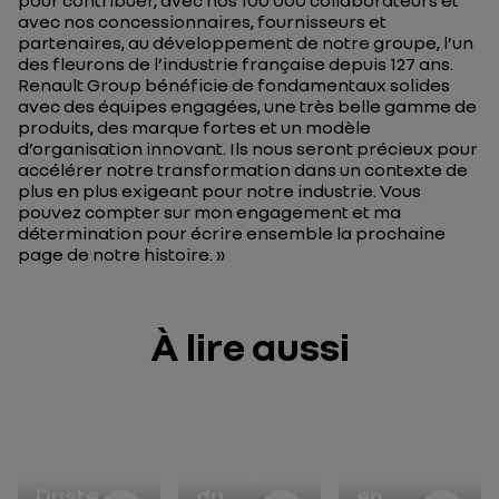
pour contribuer, avec nos 100 000 collaborateurs et
avec nos concessionnaires, fournisseurs et
partenaires, au développement de notre groupe, l’un
des fleurons de l’industrie française depuis 127 ans.
Renault Group bénéficie de fondamentaux solides
avec des équipes engagées, une très belle gamme de
produits, des marque fortes et un modèle
d’organisation innovant. Ils nous seront précieux pour
accélérer notre transformation dans un contexte de
plus en plus exigeant pour notre industrie. Vous
pouvez compter sur mon engagement et ma
détermination pour écrire ensemble la prochaine
page de notre histoire. »
À lire aussi
Renault
Vainqueur
Renault
Duster
du
en