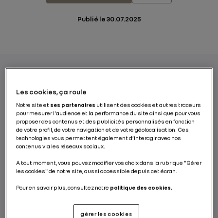
Publié le
30.07.2025
Le Conseil d’administration de Renault
Les cookies, ça roule
Group, réuni ce jour sous la présidence de
Notre site et
ses partenaires
utilisent des cookies et autres traceurs
Jean-Dominique Senard, a décidé, sur
pour mesurer l'audience et la performance du site ainsi que pour vous
proposer des contenus et des publicités personnalisés en fonction
recommandation du Comité de la
de votre profil, de votre navigation et de votre géolocalisation. Ces
gouvernance et des rémunérations, de
technologies vous permettent également d’interagir avec nos
contenus via les réseaux sociaux.
nommer François Provost à compter du 31
juillet Directeur général de Renault S.A. et
A tout moment, vous pouvez modifier vos choix dans la rubrique "Gérer
Président de Renault s.a.s. pour une durée de
les cookies" de notre site, aussi accessible depuis cet écran.
quatre ans, ainsi qu’administrateur de
Pour en savoir plus, consultez notre
politique des cookies.
Renault S.A. et de Renault s.a.s.
gérer les cookies