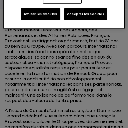
refuser les cookies
accepter les cookies
Précédemment Directeur des Achats, des
Partenariats et des Affaires Publiques, François
Provost est un dirigeant expérimenté, fort de 23 ans
au sein du Groupe. Avec son parcours international
tant dans des fonctions opérationnelles que
stratégiques, sa connaissance fine des enjeux du
secteur et sa vision stratégique, François Provost
dispose des qualités requises pour poursuivre et
accélérer la transformation de Renault Group, pour
assurer la continuité de son développement,
notamment à l’international et dans ses partenariats,
pour capitaliser sur son agilité stratégique et
maintenir une exigence de performance, dans le
respect des valeurs de l’entreprise.
À l’issue du Conseil d’administration, Jean-Dominique
Senard a déclaré : « Je suis convaincu que François
Provost saura piloter le Groupe avec discernement et
de manière durable, dans un environnement qui exige