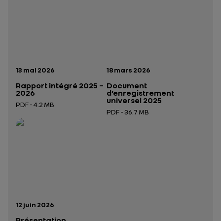
Date de publication:
Date de publication:
13 mai 2026
18 mars 2026
Rapport intégré 2025 –
Document
2026
d’enregistrement
universel 2025
PDF - 4.2 MB
PDF - 36.7 MB
Ouverture dans un nouvel onglet
Ouverture dans un nouvel onglet
Date de publication:
12 juin 2026
Présentation