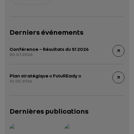
Derniers événements
Conférence – Résultats du S1 2026
30.07.2026
Plan stratégique « FutuREady »
10.03.2026
Dernières publications
Rapport intégré 2025 – 2026
Présentation institutionnelle 2026
— données structurées (JSON)
— données structurées 