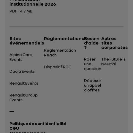
institutionnelle 2026
PDF - 4.7 MB
Ouverture dans un nouvel onglet
Sites
Réglementations
Besoin
Autres
événementiels
d'aide
sites
?
corporates
Réglementation
Alpine Cars
Reach
Poser
The Future Is
Events
une
Neutral
Dispositif RDE
question
Dacia Events
Déposer
Renault Events
un appel
d’offres
Renault Group
Events
Politique de confidentialité
CGU
Mentions légales