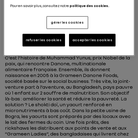
Pour en savoir plus, consultez notre
politique des cookies.
Danone et ses yaourts
au Bangladesh,plus
gérer les cookies
qu’un coup de pot,un
coup de maître
refuser les cookies
accepter les cookies
C’est l’histoire de Muhammad Yunus, prix Nobel de la
paix, qui rencontre Danone, multinationale
alimentaire française. Ensemble, ils donnent
naissance en 2005 à la Grameen Danone Foods,
société basée sur le social business. Très vite, la joint-
venture part à l’aventure, au Bangladesh, pays pauvre
où 1 enfant sur 2 souffre de malnutrition. Son objectif
là-bas : améliorer la santé et réduire la pauvreté. La
solution ? Le shokti doï, un yaourt renforcé en
micronutriments à bas coût. Dans la petite usine de
Bogra, les yaourts sont préparés par des locaux avec
le lait des fermes du coin. Une fois prêts, des
rickshaws les distribuent aux points de vente et aux
“Grameen Ladies”, des bangladaises qui livrent chez