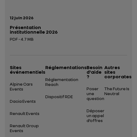
Date de publication:
12 juin 2026
Présentation
institutionnelle 2026
PDF - 4.7 MB
Ouverture dans un nouvel onglet
Sites
Réglementations
Besoin
Autres
événementiels
d'aide
sites
?
corporates
Réglementation
Alpine Cars
Reach
Poser
The Future Is
Events
une
Neutral
Dispositif RDE
question
Dacia Events
Déposer
Renault Events
un appel
d’offres
Renault Group
Events