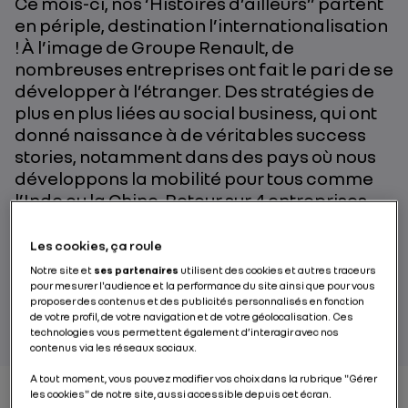
Ce mois-ci, nos ‘Histoires d’ailleurs” partent
en périple, destination l’internationalisation
! À l’image de Groupe Renault, de
nombreuses entreprises ont fait le pari de se
développer à l’étranger. Des stratégies de
plus en plus liées au social business, qui ont
donné naissance à de véritables success
stories, notamment dans des pays où nous
développons la mobilité pour tous comme
l’Inde ou la Chine. Retour sur 4 entreprises
aux parcours internationaux bien
ficelés.nBonne lecture et bon voyage !
Les cookies, ça roule
Notre site et
ses partenaires
utilisent des cookies et autres traceurs
pour mesurer l'audience et la performance du site ainsi que pour vous
PAR RENAULT GROUP
proposer des contenus et des publicités personnalisés en fonction
de votre profil, de votre navigation et de votre géolocalisation. Ces
technologies vous permettent également d’interagir avec nos
contenus via les réseaux sociaux.
A tout moment, vous pouvez modifier vos choix dans la rubrique "Gérer
les cookies" de notre site, aussi accessible depuis cet écran.