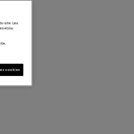
du site. Les
es et/ou
ite.
les cookies