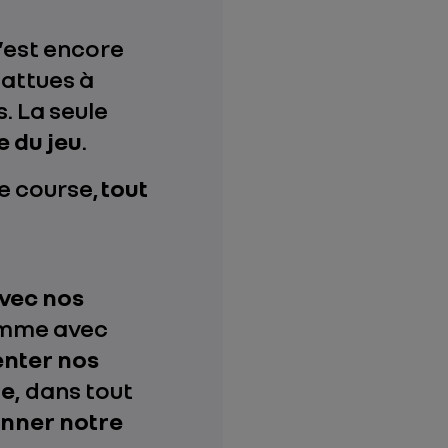
c’est encore
battues à
. La seule
e du jeu
.
e course,
tout
avec nos
omme avec
enter nos
ne
, dans tout
onner notre