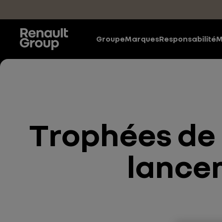
Accéder au contenu principal
Groupe
Marques
Responsabilité
M
Trophées de l
lancem