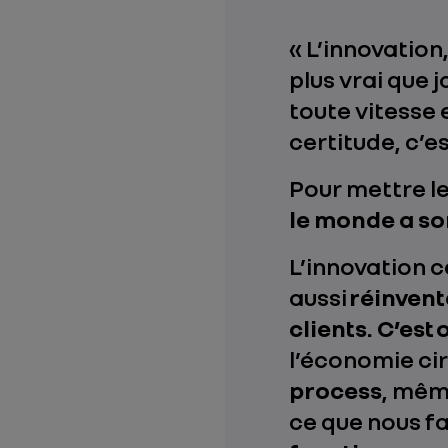
« L’innovation
plus vrai que 
toute vitesse 
certitude, c’e
Pour mettre l
le monde a so
L’innovation c
aussi
réinvente
clients. C’est
l’économie cir
process
, même
ce que nous fa