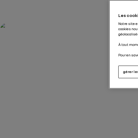
Les cooki
Notre site 
cookies nou
géolocalisés
À tout mome
Pour en sav
gérer l