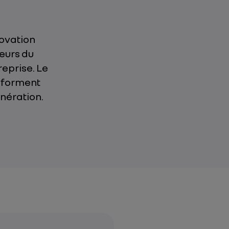
novation
eurs du
reprise. Le
nsforment
nération.