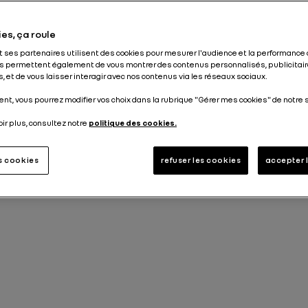
Publié le
29.03.2024
es, ça roule
et ses partenaires utilisent des cookies pour mesurer l'audience et la performance 
s permettent également de vous montrer des contenus personnalisés, publicitair
, et de vous laisser interagir avec nos contenus via les réseaux sociaux.
nt, vous pourrez modifier vos choix dans la rubrique "Gérer mes cookies" de notre s
oir plus, consultez notre
politique des cookies.
es cookies
refuser les cookies
accepter 