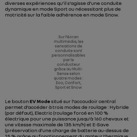
diverses expériences qu’il s’agisse d’une conduite
dynamique en mode Sport ou nécessitant plus de
motricité sur la faible adhérence en mode Snow.
Sur l’écran
multimédia, les
sensations de
conduite sont
personnalisables
par le
conducteur
grâce au Multi-
Sense selon
quatre modes :
Eco, Confort,
Sport et Snow
Le bouton
EV Mode
situé sur l’accoudoir central
permet d’accéder à trois modes de roulage : Hybride
(par défaut), Electric (roulage forcé en 100 %
électrique pour une puissance jusqu’à 160 chevaux et
une vitesse maximale de 135 km/h) et E-Save
(préservation d’une charge de batterie au-dessus de
25 % grâce au fonctionnement du moteur thermique