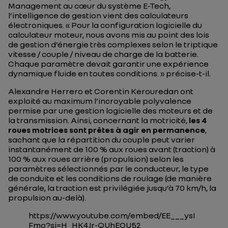
Management au cœur du système E-Tech,
l’intelligence de gestion vient des calculateurs
électroniques. «
Pour la configuration logicielle du
calculateur moteur, nous avons mis au point des lois
de gestion d’énergie très complexes selon le triptique
vitesse / couple / niveau de charge de la batterie.
Chaque paramètre devait garantir une expérience
dynamique fluide en toutes conditions.
» précise-t-il.
Alexandre Herrero et Corentin Kerouredan ont
exploité au maximum l’incroyable polyvalence
permise par une gestion logicielle des moteurs et de
la transmission. Ainsi, concernant la motricité,
les 4
roues motrices sont prêtes à agir en permanence
,
sachant que la répartition du couple peut varier
instantanément de 100 % aux roues avant (traction) à
100 % aux roues arrière (propulsion) selon les
paramètres sélectionnés par le conducteur, le type
de conduite et les conditions de roulage (de manière
générale, la traction est privilégiée jusqu’à 70 km/h, la
propulsion au-delà).
https://www.youtube.com/embed/EE___ysI
Fmo?si=H_HK4Jr-QUhEOU52