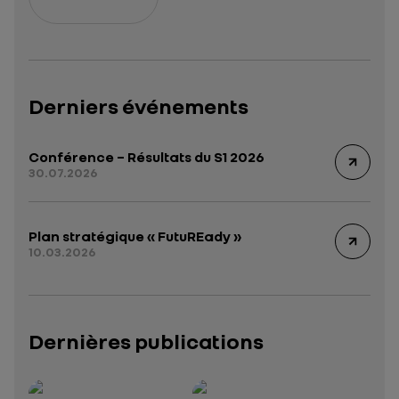
Derniers événements
Conférence – Résultats du S1 2026
30.07.2026
Plan stratégique « FutuREady »
10.03.2026
Dernières publications
Rapport intégré 2025 – 2026
Présentation institutionnelle 2026
— données structurées (JSON)
— données structurées 