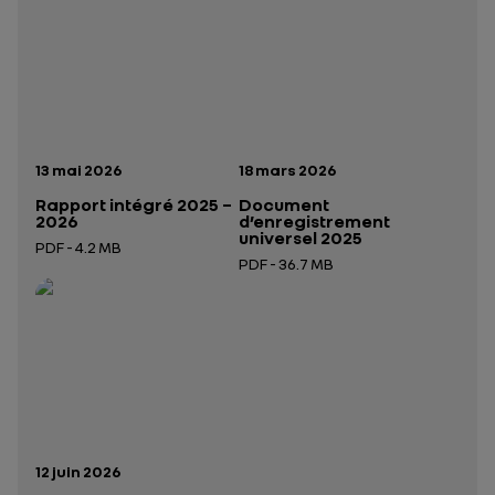
Date de publication:
Date de publication:
13 mai 2026
18 mars 2026
Rapport intégré 2025 –
Document
2026
d’enregistrement
universel 2025
PDF - 4.2 MB
PDF - 36.7 MB
Ouverture dans un nouvel onglet
Ouverture dans un nouvel onglet
Date de publication:
12 juin 2026