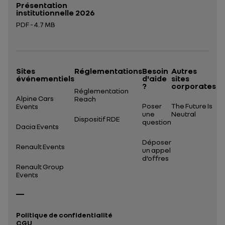
Présentation
institutionnelle 2026
PDF - 4.7 MB
Ouverture dans un nouvel onglet
Sites
Réglementations
Besoin
Autres
événementiels
d'aide
sites
?
corporates
Réglementation
Alpine Cars
Reach
Poser
The Future Is
Events
une
Neutral
Dispositif RDE
question
Dacia Events
Déposer
Renault Events
un appel
d’offres
Renault Group
Events
Politique de confidentialité
CGU