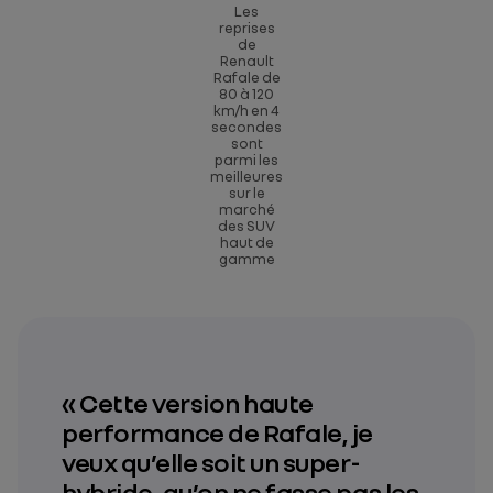
Les
reprises
de
Renault
Rafale de
80 à 120
km/h en 4
secondes
sont
parmi les
meilleures
sur le
marché
des SUV
haut de
gamme
« Cette version haute
performance de Rafale, je
veux qu’elle soit un super-
hybride, qu’on ne fasse pas les