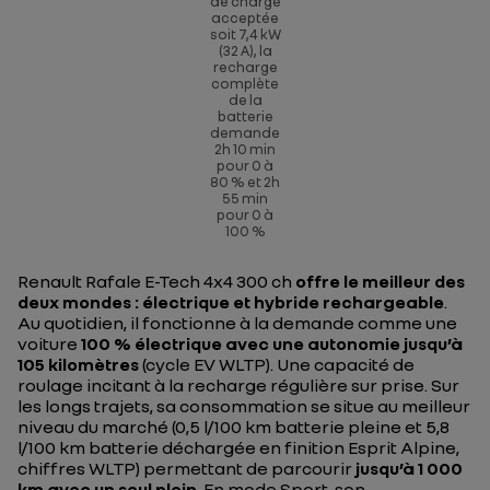
de charge
acceptée
soit 7,4 kW
(32 A), la
recharge
complète
de la
batterie
demande
2h 10 min
pour 0 à
80 % et 2h
55 min
pour 0 à
100 %
Renault Rafale E-Tech 4x4 300 ch
offre le meilleur des
deux mondes : électrique et hybride rechargeable
.
Au quotidien, il fonctionne à la demande comme une
voiture
100 % électrique avec une autonomie jusqu’à
105 kilomètres
(cycle EV WLTP). Une capacité de
roulage incitant à la recharge régulière sur prise. Sur
les longs trajets, sa consommation se situe au meilleur
niveau du marché (0,5 l/100 km batterie pleine et 5,8
l/100 km batterie déchargée en finition Esprit Alpine,
chiffres WLTP) permettant de parcourir
jusqu’à 1 000
km avec un seul plein
. En mode Sport, son