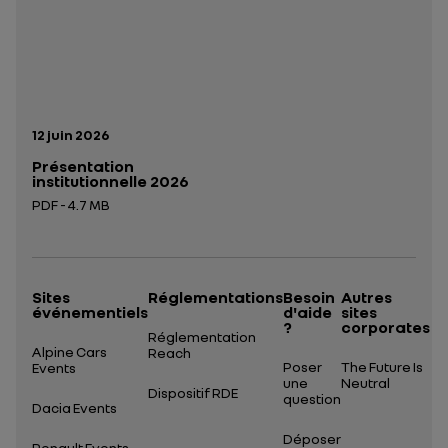
Date de publication:
12 juin 2026
Présentation
institutionnelle 2026
PDF - 4.7 MB
Ouverture dans un nouvel onglet
Sites
Réglementations
Besoin
Autres
événementiels
d'aide
sites
?
corporates
Réglementation
Alpine Cars
Reach
Poser
The Future Is
Events
une
Neutral
Dispositif RDE
question
Dacia Events
Déposer
Renault Events