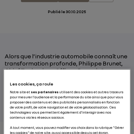
Publié le
30.10.2025
Alors que l’industrie automobile connaît une
transformation profonde, Philippe Brunet,
Chief Technology Officer, Renault Group,
explique comment allier l’excellence de
l’ingénierie européenne à l’agilité chinoise
Les cookies, ça roule
pour accélérer le temps de développement
Notre site et
ses partenaires
utilisent des cookies et autres traceurs
pour mesurer l'audience et la performance du site ainsi que pour vous
de nos véhicules, au bénéfice du client.
proposer des contenus et des publicités personnalisés en fonction
de votre profil, de votre navigation et de votre géolocalisation. Ces
technologies vous permettent également d’interagir avec nos
contenus via les réseaux sociaux.
A tout moment, vous pouvez modifier vos choix dans la rubrique "Gérer
les cookies" de notre site, aussi accessible depuis cet écran.