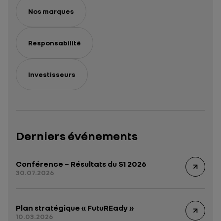
électriques
Nos marques
Responsabilité
Investisseurs
Derniers événements
Conférence – Résultats du S1 2026
30.07.2026
Plan stratégique « FutuREady »
10.03.2026