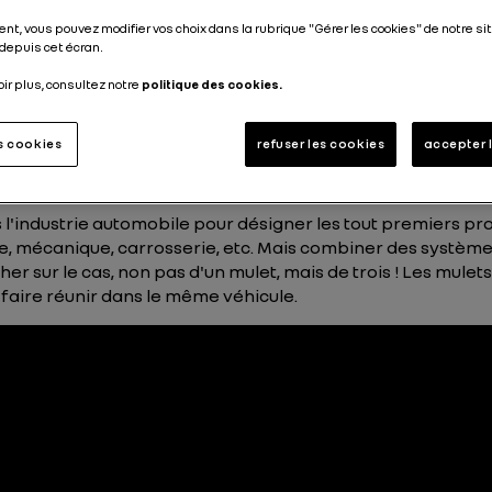
Publié le
11.07.2017
nt, vous pouvez modifier vos choix dans la rubrique "Gérer les cookies" de notre sit
depuis cet écran.
oir plus, consultez notre
politique des cookies.
es cookies
refuser les cookies
accepter 
et n'est pas seulement 
 l'industrie automobile pour désigner les tout premiers pro
ie, mécanique, carrosserie, etc. Mais combiner des systèm
sur le cas, non pas d'un mulet, mais de trois ! Les mulet
 faire réunir dans le même véhicule.