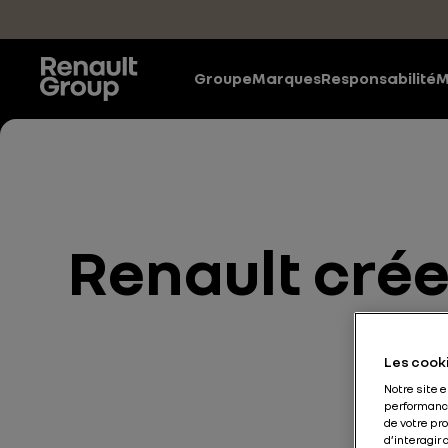
Accéder au contenu principal
Groupe
Marques
Responsabilité
M
Renault crée
Les cooki
Notre site 
performance
de votre pr
d’interagir