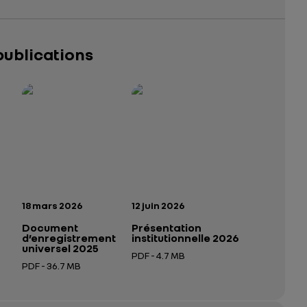
publications
025 – 2026
tutionnelle 2026
— données structurées (JSON)
— données structurées (JSON)
n:
Date de publication:
Date de publication:
18 mars 2026
12 juin 2026
Document
Présentation
d’enregistrement
institutionnelle 2026
universel 2025
PDF - 4.7 MB
PDF - 36.7 MB
 nouvel onglet
Ouverture dans un nouvel onglet
Ouverture dans un nouvel onglet