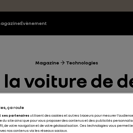
agazine
Évènement
Magazine
Technologies
 la voiture de
des mulets !
es, ça roule
et
ses partenaires
utilisent des cookies et autres traceurs pour mesurer l'audience
Technologies
Innovation
3 min
 du site ainsi que pour vous proposer des contenus et des publicités personnalis
ofil, de votre navigation et de votre géolocalisation. Ces technologies vous permet
 avec nos contenus via les réseaux sociaux.