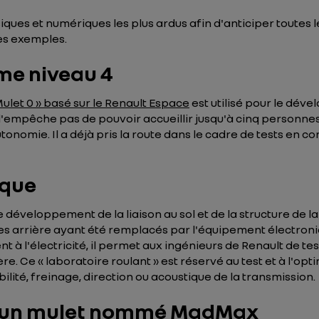
ues et numériques les plus ardus afin d'anticiper toutes le
ues exemples.
me niveau 4
Mulet 0 » basé sur le Renault Espace
est utilisé pour le dév
 l'empêche pas de pouvoir accueillir jusqu'à cinq personne
onomie. Il a déjà pris la route dans le cadre de tests en con
ique
développement de la liaison au sol et de la structure de la
es arrière ayant été remplacés par l'équipement électroniqu
 à l'électricité, il permet aux ingénieurs de Renault de te
re. Ce « laboratoire roulant » est réservé au test et à l'opt
bilité, freinage, direction ou acoustique de la transmission.
 = un mulet nommé MadMax