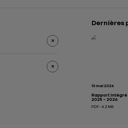
Dernières 
Rapport intégré 2
Présentation insti
Date de publicatio
13 mai 2026
Rapport intégré
2025 – 2026
PDF - 4.2 MB
Ouverture dans un