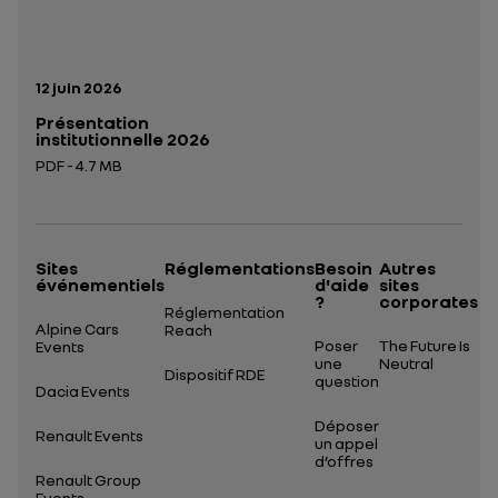
Date de publication:
12 juin 2026
Présentation
institutionnelle 2026
PDF - 4.7 MB
Ouverture dans un nouvel onglet
Sites
Réglementations
Besoin
Autres
événementiels
d'aide
sites
?
corporates
Réglementation
Alpine Cars
Reach
Poser
The Future Is
Events
une
Neutral
Dispositif RDE
question
Dacia Events
Déposer
Renault Events
un appel
d’offres
Renault Group
Events