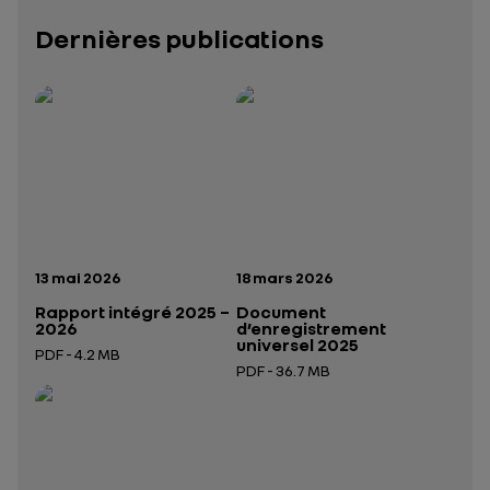
Dernières publications
Rapport intégré 2025 – 2026
Présentation institutionnelle 2026
— données structurées (JSON)
— données structurées 
Date de publication:
Date de publication:
13 mai 2026
18 mars 2026
Rapport intégré 2025 –
Document
2026
d’enregistrement
universel 2025
PDF - 4.2 MB
PDF - 36.7 MB
Ouverture dans un nouvel onglet
Ouverture dans un nouvel onglet